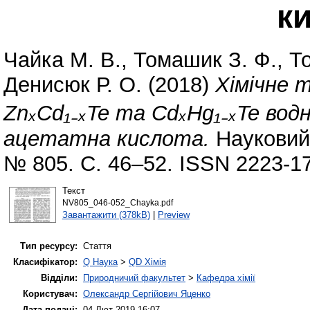
к
Чайка М. В.
,
Томашик З. Ф.
,
Т
Денисюк Р. О.
(2018)
Хімічне 
ZnₓCd₁₋ₓTe та CdₓHg₁₋ₓTe вод
ацетатна кислота.
Науковий 
№ 805. С. 46–52. ISSN 2223-1
Текст
NV805_046-052_Chayka.pdf
Завантажити (378kB)
|
Preview
Тип ресурсу:
Стаття
Класифікатор:
Q Наука
>
QD Хімія
Відділи:
Природничий факультет
>
Кафедра хімії
Користувач:
Олександр Сергійович Яценко
Дата подачі:
04 Лют 2019 16:07