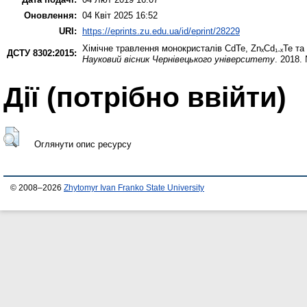
Оновлення:
04 Квіт 2025 16:52
URI:
https://eprints.zu.edu.ua/id/eprint/28229
Хімічне травлення монокристалів CdTe, ZnₓCd₁₋ₓTe та
ДСТУ 8302:2015:
Науковий вісник Чернівецького університету
. 2018.
Дії ​​(потрібно ввійти)
Оглянути опис ресурсу
© 2008–2026
Zhytomyr Ivan Franko State University