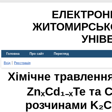
ЕЛЕКТРОН
ЖИТОМИРСЬК
УНІВ
Головна
Про сайт
Перегляд
Вхід
Реєстрація
Хімічне травленн
ZnₓCd₁₋ₓTe та 
розчинами K₂C