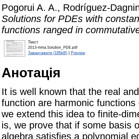
Pogorui A. A.
,
Rodríguez-Dagnin
Solutions for PDEs with constant 
functions ranged in commutative
Текст
2013-mma.Solution_PDE.pdf
Завантажити (185kB)
|
Preview
Анотація
It is well known that the real a
function are harmonic functions o
we extend this idea to finite-di
is, we prove that if some basis
algebra satisfies a polynomial 