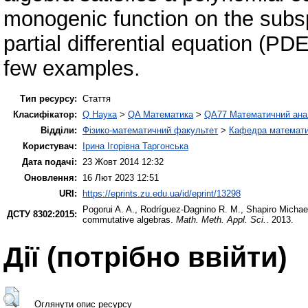
monogenic function on the subsp
partial differential equation (PD
few examples.
Тип ресурсу:
Стаття
Класифікатор:
Q Наука
>
QA Математика
>
QA77 Математичний ана
Відділи:
Фізико-математичний факультет
>
Кафедра математич
Користувач:
Ірина Ігорівна Таргонська
Дата подачі:
23 Жовт 2014 12:32
Оновлення:
16 Лют 2023 12:51
URI:
https://eprints.zu.edu.ua/id/eprint/13298
Pogorui A. A.
,
Rodríguez-Dagnino R. M.
,
Shapіro Мichae
ДСТУ 8302:2015:
commutative algebras.
Math. Meth. Appl. Sci.
. 2013.
Дії ​​(потрібно ввійти)
Оглянути опис ресурсу