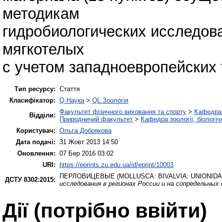
методикам
гидробиологических исследов
мягкотелых
с учетом западноевропейских т
Тип ресурсу:
Стаття
Класифікатор:
Q Наука
>
QL Зоологія
Факультет фізичного виховання та спорту
>
Кафедра 
Відділи:
Природничий факультет
>
Кафедра зоології, біологі
Користувач:
Ольга Добрякова
Дата подачі:
31 Жовт 2013 14:50
Оновлення:
07 Бер 2016 03:02
URI:
https://eprints.zu.edu.ua/id/eprint/10003
ПЕРЛОВИЦЕВЫЕ (MOLLUSCA: BIVALVIA: UNIONIDAE
ДСТУ 8302:2015:
исследования в регионах России и на сопредельных
Дії ​​(потрібно ввійти)