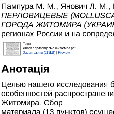
Пампура М. М.
,
Янович Л. М.
,
ПЕРЛОВИЦЕВЫЕ (MOLLUSCA: 
ГОРОДА ЖИТОМИРА (УКРАИ
регионах России и на сопреде
Текст
Янови перловицевые Житомира.pdf
Завантажити (213kB)
|
Preview
Анотація
Целью нашего исследования б
особенностей распространения
Житомира. Сбор
материала (13 пунктов) осущ