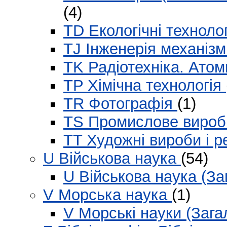
(4)
TD Екологічні техноло
TJ Інженерія механіз
TK Радіотехніка. Ато
TP Хімічна технологія
TR Фотографія
(1)
TS Промислове виро
TT Художні вироби і 
U Військова наука
(54)
U Військова наука (З
V Морська наука
(1)
V Морські науки (Заг