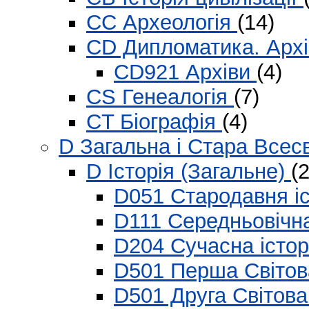
CC Археологія
(14)
CD Дипломатика. Архі
CD921 Архіви
(4)
CS Генеалогія
(7)
CT Біографія
(4)
D Загальна і Стара Всесв
D Історія (Загальне)
(
D051 Стародавня і
D111 Середньовічна
D204 Сучасна істо
D501 Перша Світов
D501 Друга Світов