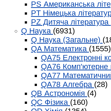
PS Американська літ
PT Німецька літерату
PZ Дитяча література
Q Наука
(6931)
Q Наука (Загальне)
(1
QA Математика
(1555)
QA75 Електронні к
QA76 Комп'ютерне 
QA77 Математични
QA78 Алгебра
(28)
QB Астрономія
(4)
QC Фізика
(160)