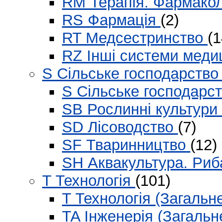
RM Терапія. Фармако
RS Фармація
(2)
RT Медсестринство
(1
RZ Інші системи мед
S Сільське господарств
S Сільське господарс
SB Рослинні культури
SD Лісоводство
(7)
SF Тваринництво
(12)
SH Аквакультура. Ри
T Технологія
(101)
T Технологія (Загальн
TA Інженерія (Загальн