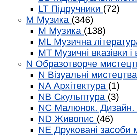
LT Підручники
(72)
M Музика
(346)
M Музика
(138)
ML Музична літерату
MT Музичні вказівки і
N Образотворче мистец
N Візуальні мистецтва
NA Архітектура
(1)
NB Скульптура
(3)
NC Малюнок. Дизайн.
ND Живопис
(46)
NE Друковані засоби 