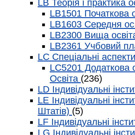
LB Теорія і практика 
LB1501 Початкова 
LB1603 Середня ос
LB2300 Вища осві
LB2361 Учбовий п
LC Спеціальні аспекти
LC5201 Додаткова о
Освіта
(236)
LD Індивідуальні інст
LE Індивідуальні інст
Штатів)
(5)
LF Індивідуальні інст
LG Індивідуальні інст