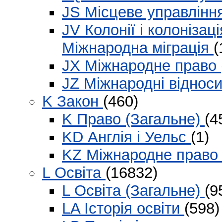
JS Місцеве управлінн
JV Колонії і колонізаці
Міжнародна міграція
(
JX Міжнародне право
JZ Міжнародні віднос
K Закон
(460)
K Право (Загальне)
(4
KD Англія і Уельс
(1)
KZ Міжнародне прав
L Освіта
(16832)
L Освіта (Загальне)
(9
LA Історія освіти
(598)