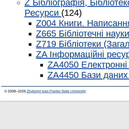
Z Бібліографія, Бібліотек
Ресурси
(124)
Z004 Книги. Написанн
Z665 Бібліотечні наук
Z719 Бібліотеки (Зага
ZA Інформаційні ресу
ZA4050 Електронні
ZA4450 Бази дани
© 2008–2026
Zhytomyr Ivan Franko State University