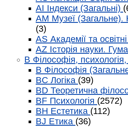
AI Індекси (Загальні)
(
AM Музеї (Загальне). 
(3)
AS Академії та освітн
AZ Історія науки. Гум
B Філософія, психологія,
B Філософія (Загальн
BC Логіка
(39)
BD Теоретична філос
BF Психологія
(2572)
BH Естетика
(112)
BJ Етика
(36)