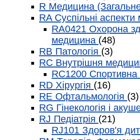
R Медицина (Загальн
RA Суспільні аспекти
RA0421 Охорона здо
медицина
(48)
RB Патологія
(3)
RC Внутрішня медиц
RC1200 Спортивна
RD Хірургія
(16)
RЕ Офтальмологія
(3)
RG Гінекологія і аку
RJ Педіатрія
(21)
RJ101 Здоров'я дит