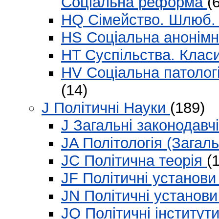
Соціальна реформа
(
HQ Сімейство. Шлюб.
HS Соціальна анонім
HT Суспільства. Клас
HV Соціальна патологі
(14)
J Політичні Науки
(189)
J Загальні законодавч
JA Політологія (Загал
JC Політична теорія
(
JF Політичні установи
JN Політичні установ
JQ Політичні інститути