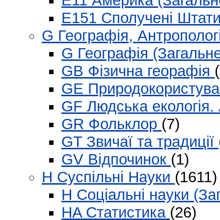
E11 Америка (Загаль
E151 Сполучені Штати
G Географія, Антрополог
G Географія (Загальн
GB Фізична георафія
GE Природокористув
GF Людська екологія.
GR Фольклор
(7)
GT Звичаї та традиції
GV Відпочинок
(1)
H Суспільні Науки
(1611)
H Соціальні науки (За
HA Статистика
(26)