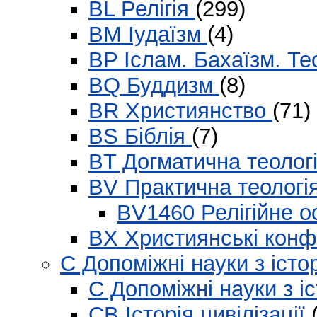
BL Релігія
(299)
BM Іудаїзм
(4)
BP Іслам. Бахаїзм. Т
BQ Буддизм
(8)
BR Християнство
(71)
BS Біблія
(7)
BT Догматична теолог
BV Практична теологі
BV1460 Релігійне о
BX Християнські конф
C Допоміжні науки з істо
C Допоміжні науки з іс
CB Історія цивілізації