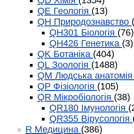
QD Хімія
(1354)
QE Геологія
(13)
QH Природознавство
QH301 Біологія
(76)
QH426 Генетика
(3)
QK Ботаніка
(404)
QL Зоологія
(1488)
QM Людська анатомі
QP Фізіологія
(105)
QR Мікробіологія
(38)
QR180 Імунологія
(
QR355 Вірусологія
R Медицина
(386)