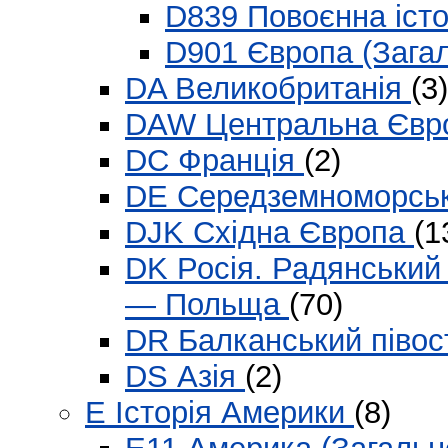
D839 Повоєнна істо
D901 Європа (Зага
DA Великобританія
(3)
DAW Центральна Єв
DC Франція
(2)
DE Середземноморськи
DJK Східна Європа
(1
DK Росія. Радянський
— Польща
(70)
DR Балканський півос
DS Азія
(2)
E Історія Америки
(8)