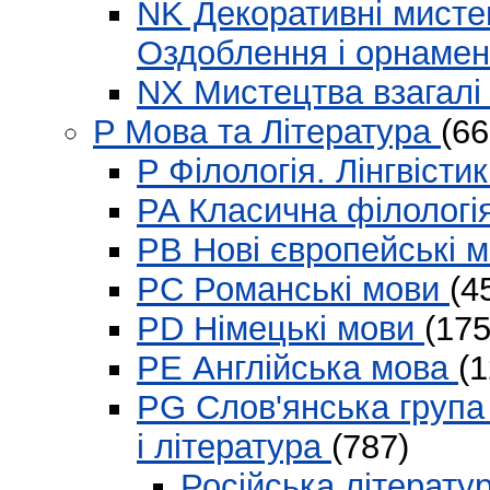
NK Декоративні мисте
Оздоблення і орнаме
NX Мистецтва взагал
P Мова та Література
(66
P Філологія. Лінгвісти
PA Класична філологі
PB Нові європейські 
PC Романські мови
(4
PD Німецькі мови
(175
PE Англійська мова
(
PG Слов'янська група
і література
(787)
Російська літерату