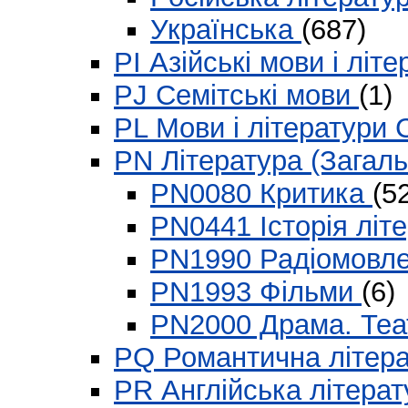
Українська
(687)
PI Азійські мови і літ
PJ Семітські мови
(1)
PL Мови і літератури 
PN Література (Загал
PN0080 Критика
(5
PN0441 Історія літ
PN1990 Радіомовл
PN1993 Фільми
(6)
PN2000 Драма. Те
PQ Романтична літер
PR Англійська літера