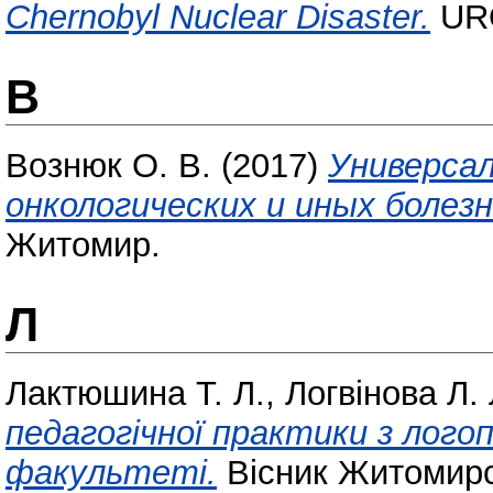
Chernobyl Nuclear Disaster.
URO
В
Вознюк О. В.
(2017)
Универса
онкологических и иных болезн
Житомир.
Л
Лактюшина Т. Л.
,
Логвінова Л. 
педагогічної практики з лого
факультеті.
Вісник Житомирсь