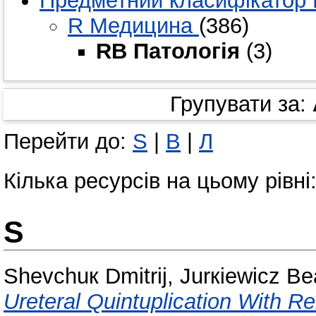
Предметний класифікатор 
R Медицина
(386)
RB Патологія
(3)
Групувати за:
Перейти до:
S
|
В
|
Л
Кілька ресурсів на цьому рівні
S
Shevchuк Dmitrij
,
Jurкіewіcz Вe
Ureteral Quintuplication With Re