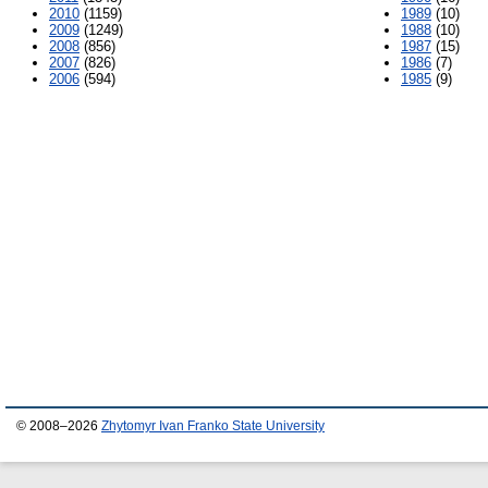
2010
(1159)
1989
(10)
2009
(1249)
1988
(10)
2008
(856)
1987
(15)
2007
(826)
1986
(7)
2006
(594)
1985
(9)
© 2008–2026
Zhytomyr Ivan Franko State University