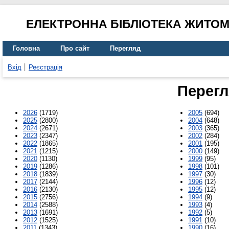
ЕЛЕКТРОННА БІБЛІОТЕКА ЖИТО
Головна
Про сайт
Перегляд
Вхід
Реєстрація
Перегл
2026
(1719)
2005
(694)
2025
(2800)
2004
(648)
2024
(2671)
2003
(365)
2023
(2347)
2002
(284)
2022
(1865)
2001
(195)
2021
(1215)
2000
(149)
2020
(1130)
1999
(95)
2019
(1286)
1998
(101)
2018
(1839)
1997
(30)
2017
(2144)
1996
(12)
2016
(2130)
1995
(12)
2015
(2756)
1994
(9)
2014
(2588)
1993
(4)
2013
(1691)
1992
(5)
2012
(1525)
1991
(10)
2011
(1343)
1990
(16)