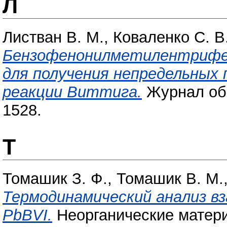
Л
Листван В. М.
,
Коваленко С. В
Бензофенонилметилентрифен
для получения непредельных 
реакции Виттига.
Журнал общ
1528.
Т
Томашик З. Ф.
,
Томашик В. М.
Термодинамический анализ вз
PbBVI.
Неорганические материа