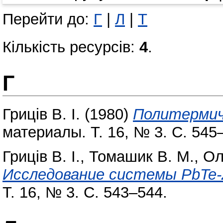
Перейти до:
Г
|
Л
|
Т
Кількість ресурсів:
4
.
Г
Гриців В. І.
(1980)
Политермич
материалы. Т. 16, № 3. С. 545
Гриців В. І.
,
Томашик В. М.
,
Ол
Исследование системы PbTe-
Т. 16, № 3. С. 543–544.