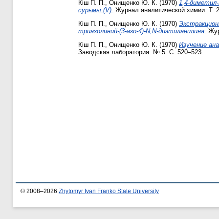
Кіш П. П.
,
Онищенко Ю. К.
(1970)
1,4-диметил-
сурьмы (V).
Журнал аналитической химии. Т. 25
Кіш П. П.
,
Онищенко Ю. К.
(1970)
Экстракцион
триазолиний-(3-азо-4)-N,N-диэтиланилина.
Жур
Кіш П. П.
,
Онищенко Ю. К.
(1970)
Изучение ан
Заводская лаборатория. № 5. С. 520–523.
© 2008–2026
Zhytomyr Ivan Franko State University