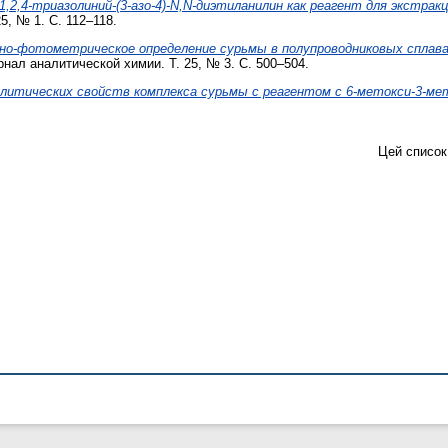
1,2,4-триазолиний-(3-азо-4)-N,N-диэтиланилин как реагент для экстр
, № 1. С. 112–118.
но-фотометрическое определение сурьмы в полупроводниковых сплавах
нал аналитической химии. Т. 25, № 3. С. 500–504.
алитических свойств комплекса сурьмы с реагентом с 6-метокси-3-м
Цей список