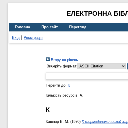
ЕЛЕКТРОННА БІБ
Головна
Про сайт
Перегляд
Вхід
Реєстрація
Вгору на рівень
Виберіть формат:
Перейти до:
К
Кількість ресурсів:
4
.
К
Кашпор В. М.
(1970)
К термодинамической ха