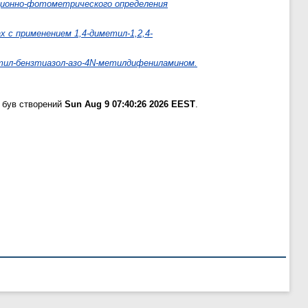
акционно-фотометрического определения
 с применением 1,4-диметил-1,2,4-
етил-бензтиазол-азо-4N-метилдифениламином.
 був створений
Sun Aug 9 07:40:26 2026 EEST
.