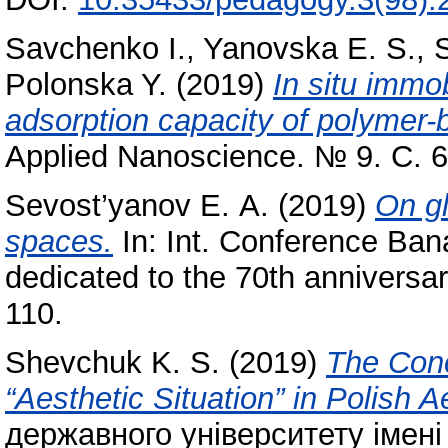
Savchenko I.
,
Yanovska E. S.
,
S
Polonska Y.
(2019)
In situ immob
adsorption capacity of polymer
Applied Nanoscience. № 9. С. 
Sevost’yanov Е. А.
(2019)
On gl
spaces.
In: Int. Conference Ban
dedicated to the 70th anniversar
110.
Shevchuk K. S.
(2019)
The Conc
“Aesthetic Situation” in Polish A
державного університету імені