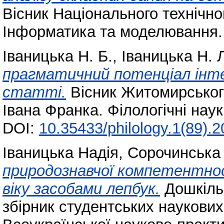
Вісник Національного технічног
Інформатика та моделювання. 
Іваницька Н. Б.
,
Іваницька Н. 
прагматичний потенціал інте
статті.
Вісник Житомирського
Івана Франка. Філологічні нау
DOI:
10.35433/philology.1(89).
Іваницька Надія
,
Сорочинська 
природознавчої компетентно
віку засобами лепбук.
Дошкільн
збірник студентських наукових