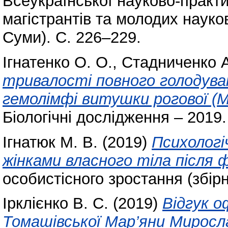
Всеукраїнської науково-практи
магістрантів та молодих науков
Суми). С. 226–229.
Ігнатенко О. О.
,
Стадниченко А
тривалості повного голодуван
гемолімфі витушки рогової (Mo
Біологічні дослідження – 2019.
Ігнатюк М. В.
(2019)
Психологі
жінками власного тіла після 
особистісного зростання (збір
Ірклієнко В. С.
(2019)
Відгук о
Томашівської Мар’яни Миросл