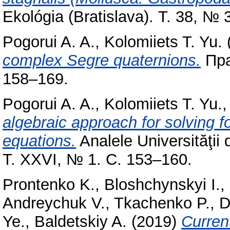
Ekológia (Bratislava). Т. 38, №
Pogorui A. A.
,
Kolomiiets T. Yu.
complex Segre quaternions.
Пра
158–169.
Pogorui A. A.
,
Kolomiiets T. Yu.
algebraic approach for solving fou
equations.
Analele Universităţii
Т. XXVI, № 1. С. 153–160.
Prontenko K.
,
Bloshchynskyi I.
,
Andreychuk V.
,
Tkachenko P.
,
D
Ye.
,
Baldetskiy A.
(2019)
Current