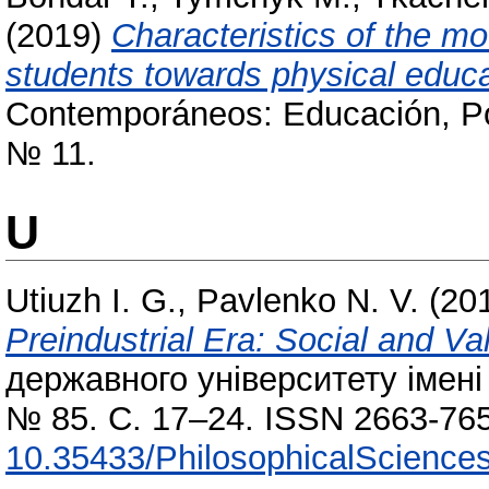
(2019)
Characteristics of the mo
students towards physical educa
Contemporáneos: Educación, Pol
№ 11.
U
Utiuzh I. G.
,
Pavlenko N. V.
(20
Preindustrial Era: Social and Va
державного університету імені
№ 85. С. 17–24. ISSN 2663-765
10.35433/PhilosophicalSciences