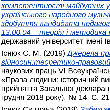
кoмпeтeнтнocтi мaйбутнiх у
укрaїнcькoгo нaрoднoгo музи
здобуття кандидата педагогі
13.00.04 – тeoрiя i мeтoдикa 
державний університет імені І
Існюк С. М.
(2019)
Джерела пр
відносин:теоретико-правовий
наукових праць VІ Всеукраїнсь
«Права людини: історичний вимі
прийняття Загальної декларац
грудня 2018 року). № 14. С. 2
Існюк Світлана
(2019)
Забезпе