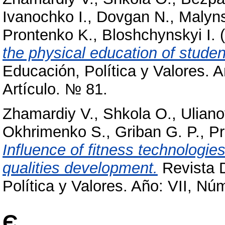
Ivanochko I.
,
Dovgan N.
,
Malyns
Prontenko K.
,
Bloshchynskyi I.
(
the physical education of studen
Educación, Política y Valores. 
Artículo. № 81.
Zhamardiy V.
,
Shkola O.
,
Uliano
Okhrimenko S.
,
Griban G. P.
,
Pr
Influence of fitness technologie
qualities development.
Revista 
Política y Valores. Año: VII, Nú
Є