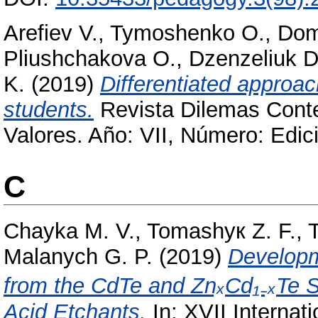
Arefiev V.
,
Tymoshenko O.
,
Dom
Pliushchakova O.
,
Dzenzeliuk D
K.
(2019)
Differentiated approac
students.
Revista Dilemas Conte
Valores. Año: VII, Número: Edici
C
Chayka M. V.
,
Tomashyк Z. F.
,
Malanych G. P.
(2019)
Developm
from the CdTe and ZnₓCd₁₋ₓTe 
Acid Etchants.
In: XVII Internаt