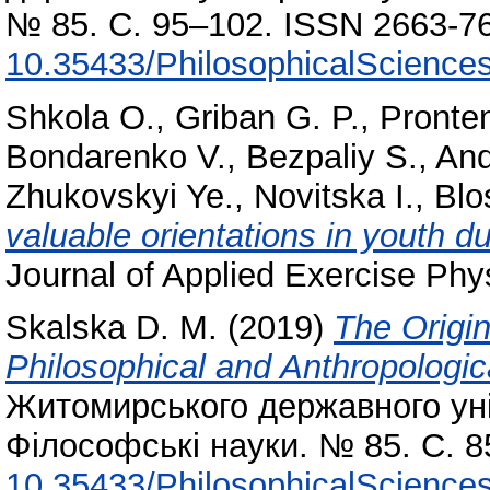
№ 85. С. 95–102. ISSN 2663-76
10.35433/PhilosophicalSciences
Shkola O.
,
Griban G. P.
,
Pronte
Bondarenko V.
,
Bezpaliy S.
,
And
Zhukovskyi Ye.
,
Novitska I.
,
Blo
valuable orientations in youth du
Journal of Applied Exercise Phy
Skalska D. M.
(2019)
The Origin
Philosophical and Anthropologi
Житомирського державного уні
Філософські науки. № 85. С. 8
10.35433/PhilosophicalSciences