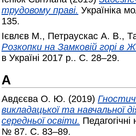
трудовому праві.
Україніка мо
135.
Ієвлєв М.
,
Петраускас А. В.
,
Т
Розкопки на Замковій горі в 
в Україні 2017 р.. С. 28–29.
А
Авдєєва О. Ю.
(2019)
Гностичн
викладацької та навчальної ді
середньої освіти.
Педагогічні 
№ 87. С. 83–89.