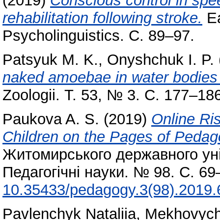
(2019)
Conscious control in sp
rehabilitation following stroke.
Ea
Psycholinguistics. С. 89–97.
Patsyuk M. K.
,
Onyshchuk I. P.
naked amoebae in water bodies 
Zoologii. Т. 53, № 3. С. 177–1
Paukova A. S.
(2019)
Online Ris
Children on the Pages of Pedag
Житомирського державного уні
Педагогічні науки. № 98. С. 6
10.35433/pedagogy.3(98).2019.
Pavlenchyk Nataliia
,
Mekhovych