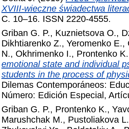
XVIII-wieczne świadectwa litera
С. 10–16. ISSN 2220-4555.
Griban G. P.
,
Kuznіetsova O.
,
D
Dikhtiarenko Z.
,
Yeromenko E.
,
N.
,
Okhrimenko I.
,
Prontenko K.
emotional state and individual p
students in the process of physi
Dilemas Contemporáneos: Educac
Número: Edición Especial, Artíc
Griban G. P.
,
Prontenko K.
,
Yavo
Marushchak M.
,
Pustoliakova L.