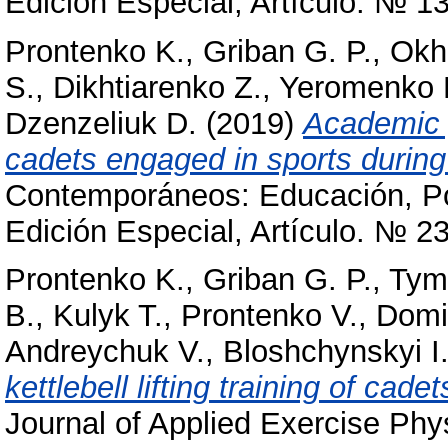
Edición Especial, Artículo. № 13
Prontenko K.
,
Griban G. P.
,
Okh
S.
,
Dikhtiarenko Z.
,
Yeromenko 
Dzenzeliuk D.
(2019)
Academic 
cadets engaged in sports during
Contemporáneos: Educación, Pol
Edición Especial, Artículo. № 23
Prontenko K.
,
Griban G. P.
,
Tym
B.
,
Kulyk T.
,
Prontenko V.
,
Domi
Andreychuk V.
,
Bloshchynskyi I
kettlebell lifting training of cad
Journal of Applied Exercise Phy