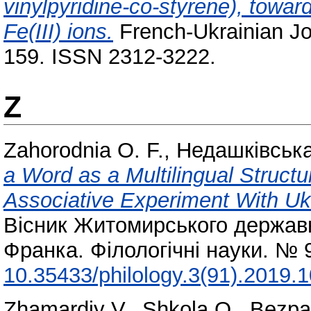
vinylpyridine-co-styrene), towards
Fe(III) ions.
French-Ukrainian Jou
159. ISSN 2312-3222.
Z
Zahorodnia O. F.
,
Недашківська
a Word as a Multilingual Struc
Associative Experiment With Ukra
Вісник Житомирського державно
Франка. Філологічні науки. № 
10.35433/philology.3(91).2019.
Zhamardiy V.
,
Shkola O.
,
Bezpal