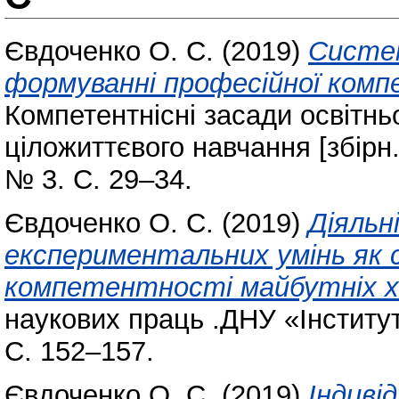
Євдоченко О. С.
(2019)
Систем
формуванні професійної комп
Компетентнісні засади освітнь
ціложиттєвого навчання [збірн.
№ 3. С. 29–34.
Євдоченко О. С.
(2019)
Діяльн
експериментальних умінь як с
компетентності майбутніх хі
наукових праць .ДНУ «Інститут
С. 152–157.
Євдоченко О. С.
(2019)
Індиві