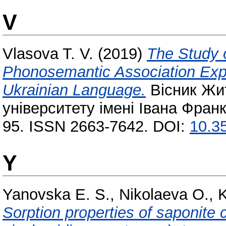
V
Vlasova T. V.
(2019)
The Study 
Phonosemantic Association Expe
Ukrainian Language.
Вісник Жи
університету імені Івана Франк
95. ISSN 2663-7642. DOI:
10.35
Y
Yanovska E. S.
,
Nikolaeva O.
,
K
Sorption properties of saponite c