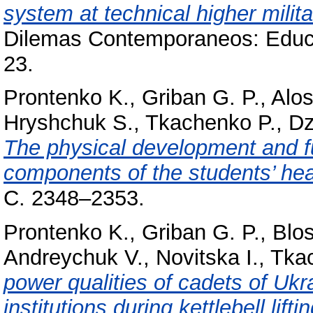
system at technical higher milita
Dilemas Contemporaneos: Educac
23.
Prontenko K.
,
Griban G. P.
,
Alos
Hryshchuk S.
,
Tkachenko P.
,
Dz
The physical development and fu
components of the students’ hea
С. 2348–2353.
Prontenko K.
,
Griban G. P.
,
Blos
Andreychuk V.
,
Novitska I.
,
Tka
power qualities of cadets of Ukra
institutions during kettlebell lifti