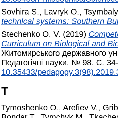
Sovhira S.
,
Lavryk O.
,
Tsymbaly
technlcal systems: Southern Buh
Stechenko O. V.
(2019)
Compete
Curriculum on Biological and Bi
Житомирського державного уні
Педагогічні науки. № 98. С. 3
10.35433/pedagogy.3(98).2019.
T
Tymoshenko O.
,
Arefiev V.
,
Grib
Bondar T.
,
Tymchyk M.
,
Tkache