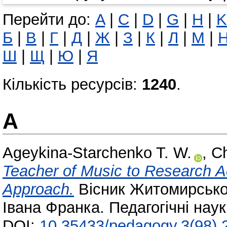
Перейти до:
A
|
C
|
D
|
G
|
H
|
K
Б
|
В
|
Г
|
Д
|
Ж
|
З
|
К
|
Л
|
М
|
Ш
|
Щ
|
Ю
|
Я
Кількість ресурсів:
1240
.
A
Ageykina-Starchenko T. W.
,
Ch
Teacher of Music to Research 
Approach.
Вісник Житомирськог
Івана Франка. Педагогічні нау
DOI:
10.35433/pedagogy.3(98).