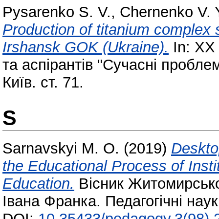
Pysarenko S. V.
,
Chernenko V. 
Production of titanium complex s
Irshansk GOK (Ukraine).
In: XX
та аспірантів "Сучасні проблем
Київ. ст. 71.
S
Sarnavskyi M. O.
(2019)
Deskto
the Educational Process of Inst
Education.
Вісник Житомирськог
Івана Франка. Педагогічні нау
DOI:
10.35433/pedagogy.3(98).