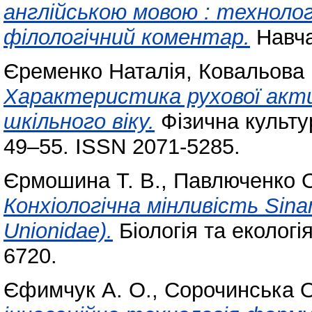
англійською мовою : техноло
філологічний коментар.
Навча
Єременко Наталія
,
Ковальова 
Характеристика рухової акт
шкільного віку.
Фізична культур
49–55. ISSN 2071-5285.
Єрмошина Т. В.
,
Павлюченко О
Конхіологічна мінливість Sinan
Unionidae).
Біологія та екологія
6720.
Єфимчук А. О.
,
Сорочинська О