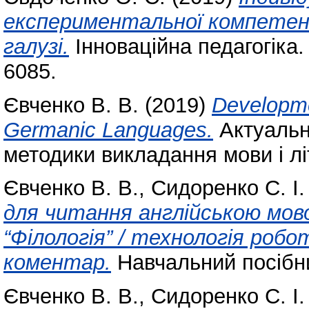
експериментальної компетент
галузі.
Інноваційна педагогіка.
6085.
Євченко В. В.
(2019)
Developmen
Germanic Languages.
Актуальні
методики викладання мови і лі
Євченко В. В.
,
Сидоренко С. І.
для читання англійською мов
“Філологія” / технологія робо
коментар.
Навчальний посібн
Євченко В. В.
,
Сидоренко С. І.