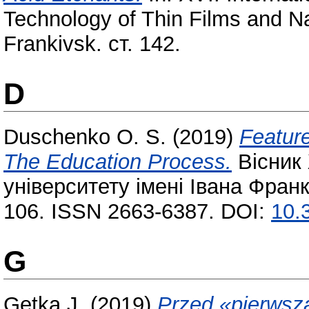
Technology of Thin Films and N
Frankivsk. ст. 142.
D
Duschenko O. S.
(2019)
Feature
The Education Process.
Вісник
університету імені Івана Франк
106. ISSN 2663-6387. DOI:
10.
G
Getka J.
(2019)
Przed «pierwszą