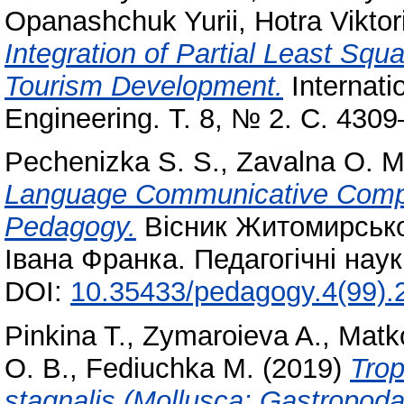
Opanashchuk Yurii
,
Hotra Viktor
Integration of Partial Least Squ
Tourism Development.
Internati
Engineering. Т. 8, № 2. С. 430
Pechenizka S. S.
,
Zavalna O. M
Language Communicative Compe
Pedagogy.
Вісник Житомирськог
Івана Франка. Педагогічні нау
DOI:
10.35433/pedagogy.4(99).
Pinkina T.
,
Zymaroieva A.
,
Matk
О. В.
,
Fediuchka M.
(2019)
Trop
stagnalis (Mollusca: Gastropoda