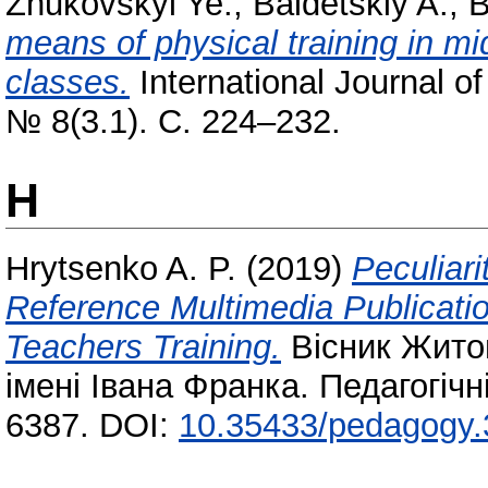
Zhukovskyi Ye.
,
Baldetskiy A.
,
B
means of physical training in mi
classes.
International Journal o
№ 8(3.1). С. 224–232.
H
Hrytsenko A. P.
(2019)
Peculiari
Reference Multimedia Publicatio
Teachers Training.
Вісник Жито
імені Івана Франка. Педагогічн
6387. DOI:
10.35433/pedagogy.