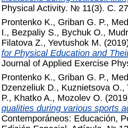
Physical Activity. № 11(3). С. 2
Prontenko K.
,
Griban G. P.
,
Med
I.
,
Bezpaliy S.
,
Bychuk O.
,
Mudr
Filatova Z.
,
Yevtushok M.
(2019
for Physical Education and Thei
Journal of Applied Exercise Ph
Prontenko K.
,
Griban G. P.
,
Med
Dzenzeliuk D.
,
Kuznіetsova O.
,
P.
,
Khatko A.
,
Mozolev O.
(2019
qualities during various sports ac
Contemporáneos: Educación, Pol