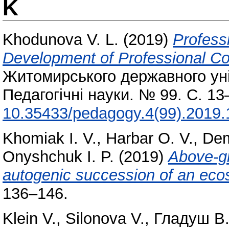
K
Khodunova V. L.
(2019)
Professi
Development of Professional C
Житомирського державного уні
Педагогічні науки. № 99. С. 1
10.35433/pedagogy.4(99).2019.
Khomiak I. V.
,
Harbar O. V.
,
Dem
Onyshchuk I. P.
(2019)
Above-g
autogenic succession of an eco
136–146.
Klein V.
,
Silonova V.
,
Гладуш В.