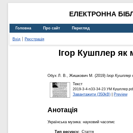
ЕЛЕКТРОННА БІБ
Головна
Про сайт
Перегляд
Вхід
Реєстрація
Ігор Кушплер як 
Обух Л. В.
,
Жишкович М.
(2019)
Ігор Кушплер 
Текст
2019-3-4-n33-34-23 УМ Кушплер.pd
Завантажити (350kB)
|
Preview
Анотація
Українська музика: науковий часопис
Тип ресурсу:
Стаття