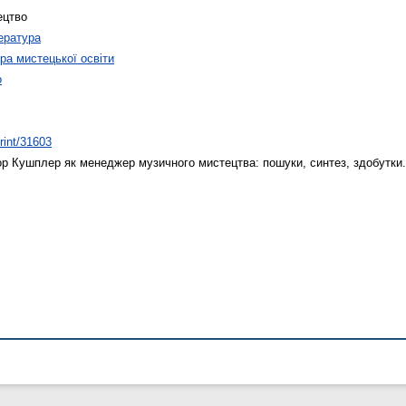
ецтво
ература
а мистецької освіти
о
print/31603
ор Кушплер як менеджер музичного мистецтва: пошуки, синтез, здобутки