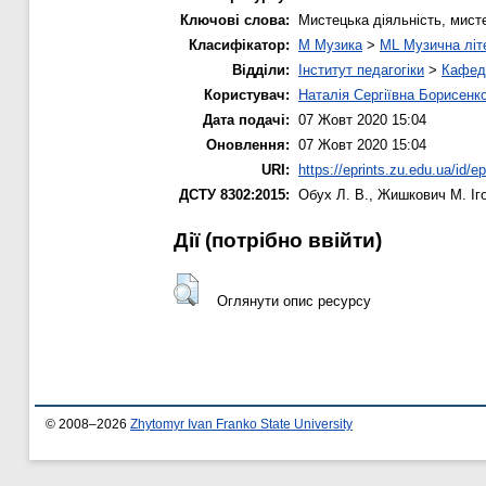
Ключові слова:
Мистецька діяльність, мист
Класифікатор:
M Музика
>
ML Музична літ
Відділи:
Інститут педагогіки
>
Кафедр
Користувач:
Наталія Сергіївна Борисенк
Дата подачі:
07 Жовт 2020 15:04
Оновлення:
07 Жовт 2020 15:04
URI:
https://eprints.zu.edu.ua/id/e
ДСТУ 8302:2015:
Обух Л. В.
,
Жишкович М.
Іг
Дії ​​(потрібно ввійти)
Оглянути опис ресурсу
© 2008–2026
Zhytomyr Ivan Franko State University