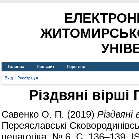
ЕЛЕКТРОН
ЖИТОМИРСЬК
УНІВ
Головна
Про сайт
Перегляд
Вхід
Реєстрація
Різдвяні вірші
Савенко О. П.
(2019)
Різдвяні 
Переяславські Сковородинівськ
педагогіка. № 6. С. 136–139. 