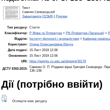
Текст
Савенко Сковорода.pdf
Завантажити (223kB)
|
Preview
Тип ресурсу:
Стаття
Класифікатор:
P Мова та Література
>
PN Література (Загальне)
>
P
Відділи:
Інститут філології і журналістики
>
Кафедра українськ
Користувач:
Олена Олександрівна Юрчук
Дата подачі:
15 Лист 2019 12:06
Оновлення:
15 Лист 2019 12:06
URI:
https://eprints.zu.edu.ua/id/eprint/30178
Савенко О. П.
Різдвяні вірші Григорія Сковороди.
Пер
ДСТУ 8302:2015:
136–139.
Дії ​​(потрібно ввійти)
Оглянути опис ресурсу