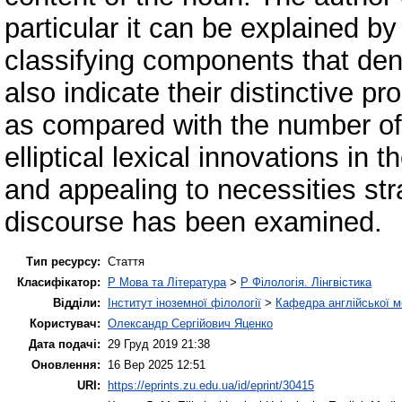
particular it can be explained b
classifying components that deno
also indicate their distinctive p
as compared with the number of 
elliptical lexical innovations in
and appealing to necessities str
discourse has been examined.
Тип ресурсу:
Стаття
Класифікатор:
P Мова та Література
>
P Філологія. Лінгвістика
Відділи:
Інститут іноземної філології
>
Кафедра англійської мо
Користувач:
Олександр Сергійович Яценко
Дата подачі:
29 Груд 2019 21:38
Оновлення:
16 Вер 2025 12:51
URI:
https://eprints.zu.edu.ua/id/eprint/30415