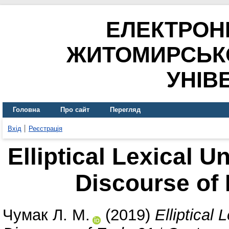
ЕЛЕКТРОН
ЖИТОМИРСЬК
УНІВ
Головна
Про сайт
Перегляд
Вхід
Реєстрація
Elliptical Lexical U
Discourse of 
Чумак Л. М.
(2019)
Elliptical 