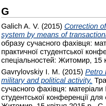
G
Galich A. V.
(2015)
Correction of
system by means of transactiona
образу сучасного фахівця: ма
практичної студентської конфе
спеціальностей: Житомир, 15 к
Gavrylovskiy I. M.
(2015)
Petro
military and political activity.
Тра
сучасного фахівця: матеріали
студентської конференції для 
Житомир, 15 квітня 2015 р.. С.