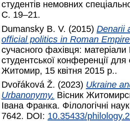
студентів немовних спеціально
С. 19–21.
Dumansky B. V.
(2015)
Denarii 
official politics in Roman Empire
сучасного фахівця: матеріали
студентської конференції для 
Житомир, 15 квітня 2015 р..
Dvořáková Ž.
(2023)
Ukraine an
Urbanonymy.
Вісник Житомирсь
Івана Франка. Філологічні нау
7642. DOI:
10.35433/philology.