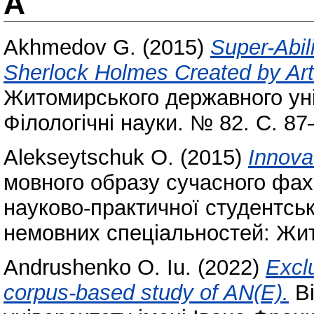
A
Akhmedov G.
(2015)
Super-Abil
Sherlock Holmes Created by Ar
Житомирського державного уні
Філологічні науки. № 82. С. 8
Alekseytschuk O.
(2015)
Innova
мовного образу сучасного фах
науково-практичної студентськ
немовних спеціальностей: Жито
Andrushenko O. Iu.
(2022)
Excl
corpus-based study of AN(E).
Ві