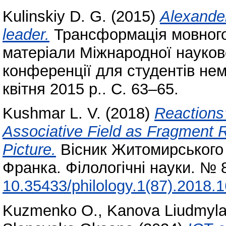
Kulinskiy D. G.
(2015)
Alexander
leader.
Трансформація мовного
матеріали Міжнародної науков
конференції для студентів не
квітня 2015 р.. С. 63–65.
Kushmar L. V.
(2018)
Reactions’
Associative Field as Fragment R
Picture.
Вісник Житомирського 
Франка. Філологічні науки. № 
10.35433/philology.1(87).2018.
Kuzmenko O.
,
Kanova Liudmyl