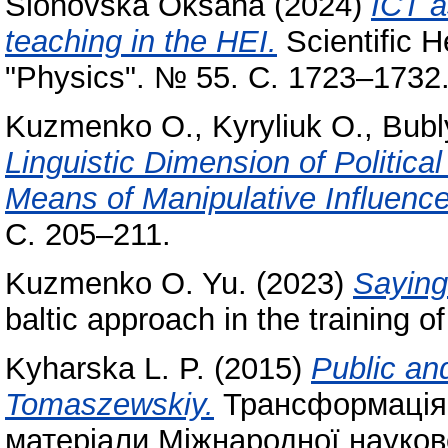
Slonovska Oksana
(2024)
ICT a
teaching in the HEI.
Scientific H
"Physics". № 55. С. 1723–1732
Kuzmenko O.
,
Kyryliuk O.
,
Bubl
Linguistic Dimension of Political
Means of Manipulative Influence
С. 205–211.
Kuzmenko O. Yu.
(2023)
Saying
baltic approach in the training o
Kyharska L. P.
(2015)
Public and
Tomaszewskiy.
Трансформація 
матеріали Міжнародної науков