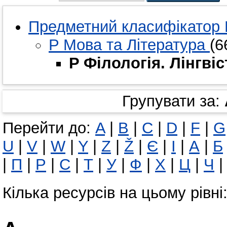
Предметний класифікатор 
P Мова та Література
(6
P Філологія. Лінгві
Групувати за:
Перейти до:
A
|
B
|
C
|
D
|
F
|
G
U
|
V
|
W
|
Y
|
Z
|
Ž
|
Є
|
І
|
А
|
Б
|
П
|
Р
|
С
|
Т
|
У
|
Ф
|
Х
|
Ц
|
Ч
Кілька ресурсів на цьому рівні