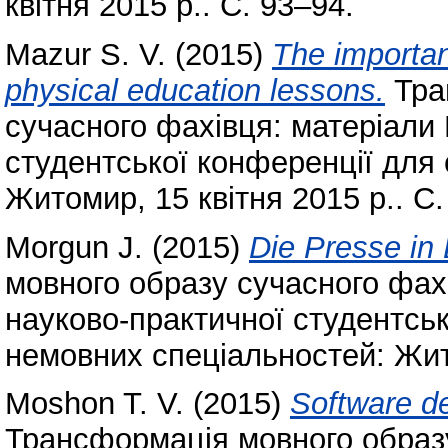
квітня 2015 р.. С. 93–94.
Mazur S. V.
(2015)
The importan
physical education lessons.
Тра
сучасного фахівця: матеріали
студентської конференції для 
Житомир, 15 квітня 2015 р.. С.
Morgun J.
(2015)
Die Presse in
мовного образу сучасного фах
науково-практичної студентськ
немовних спеціальностей: Жито
Moshon T. V.
(2015)
Software d
Трансформація мовного образу