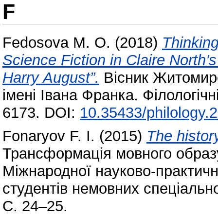
F
Fedosova M. O.
(2018)
Thinking
Science Fiction in Claire North’s
Harry August”.
Вісник Житомирс
імені Івана Франка. Філологічн
6173. DOI:
10.35433/philology.2
Fonaryov F. I.
(2015)
The histor
Трансформація мовного образу
Міжнародної науково-практичн
студентів немовних спеціально
С. 24–25.