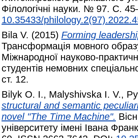
Філологічні науки. № 97. С. 4
10.35433/philology.2(97).2022.
Bila V.
(2015)
Forming leadership
Трансформація мовного образу
Міжнародної науково-практичн
студентів немовних спеціально
ст. 12.
Bilyk O. I.
,
Malyshivska I. V.
,
Py
structural and semantic peсuliari
novel "The Time Machine".
Вісн
університету імені Івана Франк