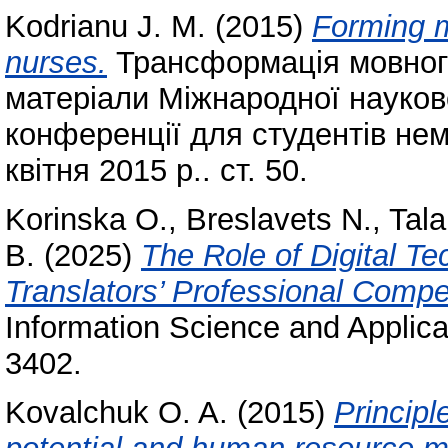
Kodrianu J. M.
(2015)
Forming m
nurses.
Трансформація мовного
матеріали Міжнародної науков
конференції для студентів не
квітня 2015 р.. ст. 50.
Korinska O.
,
Breslavets N.
,
Tala
В.
(2025)
The Role of Digital Te
Translators’ Professional Compe
Information Science and Applica
3402.
Kovalchuk O. A.
(2015)
Principl