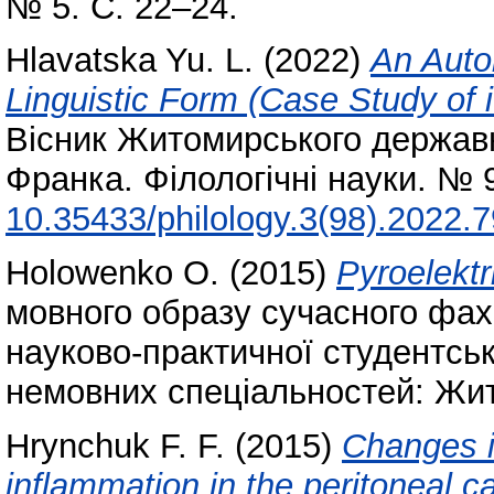
№ 5. С. 22–24.
Hlavatska Yu. L.
(2022)
An Autob
Linguistic Form (Case Study of i
Вісник Житомирського державно
Франка. Філологічні науки. № 
10.35433/philology.3(98).2022.
Holowenko О.
(2015)
Pyroelektr
мовного образу сучасного фах
науково-практичної студентськ
немовних спеціальностей: Жито
Hrynchuk F. F.
(2015)
Changes i
inflammation in the peritoneal ca