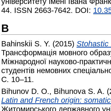
університету імені Івана Франк
44. ISSN 2663-7642. DOI:
10.35
B
Bahinskii S. Y.
(2015)
Stohastic
Трансформація мовного образу
Міжнародної науково-практичн
студентів немовних спеціально
С. 10–11.
Bihunov D. O.
,
Bihunova S. A.
(
Latin and French origin: somatic
Житомирського державного уні