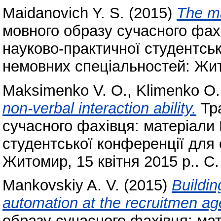
Maidanovich Y. S.
(2015)
The m
мовного образу сучасного фах
науково-практичної студентськ
немовних спеціальностей: Жито
Maksimenko V. O.
,
Klimenko O.
non-verbal interaction ability.
Тра
сучасного фахівця: матеріали
студентської конференції для 
Житомир, 15 квітня 2015 р.. С.
Mankovskiy A. V.
(2015)
Buildin
automation at the recruitmen ag
образу сучасного фахівця: ма