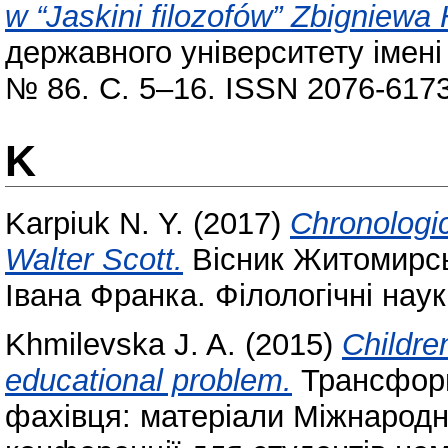
w “Jaskini filozofów” Zbigniewa 
державного університету імені 
№ 86. С. 5–16. ISSN 2076-6173
K
Karpiuk N. Y.
(2017)
Chronologi
Walter Scott.
Вісник Житомирськ
Івана Франка. Філологічні нау
Khmilevska J. A.
(2015)
Childre
educational problem.
Трансформ
фахівця: матеріали Міжнародн