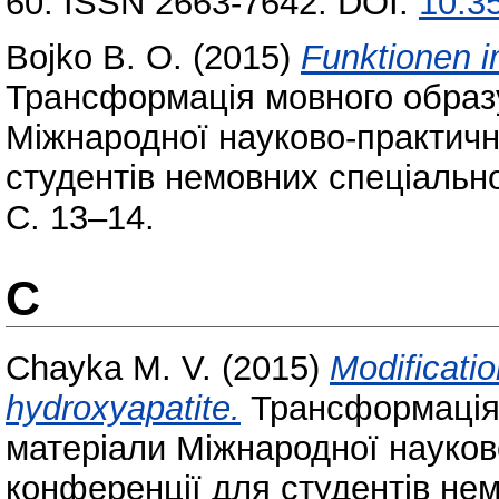
60. ISSN 2663-7642. DOI:
10.35
Bojko B. O.
(2015)
Funktionen 
Трансформація мовного образу
Міжнародної науково-практичн
студентів немовних спеціально
С. 13–14.
C
Chayka M. V.
(2015)
Modificatio
hydroxyapatite.
Трансформація 
матеріали Міжнародної науков
конференції для студентів не