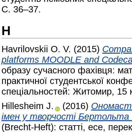
С. 36–37.
H
Havrilovskii O. V.
(2015)
Compara
platforms MOODLE and Codec
образу сучасного фахівця: ма
практичної студентської конфе
спеціальностей: Житомир, 15 к
Hillesheim J.
(2016)
Ономасти
імен у творчості Бертольта
(Brecht-Heft): статті, есе, пер