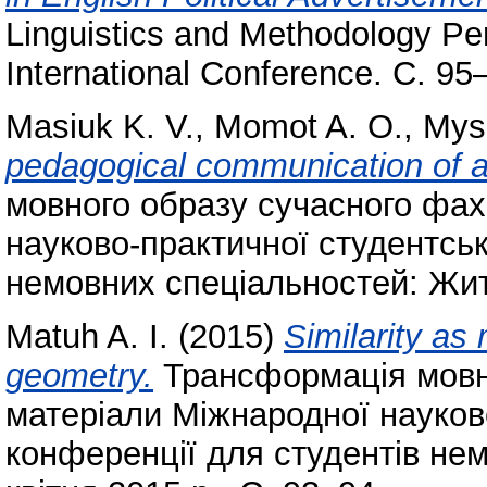
Linguistics and Methodology P
International Conference. С. 95
Masiuk K. V.
,
Momot A. O.
,
Mys
pedagogical communication of a
мовного образу сучасного фах
науково-практичної студентськ
немовних спеціальностей: Жито
Matuh A. I.
(2015)
Similarity as
geometry.
Трансформація мовно
матеріали Міжнародної науков
конференції для студентів не