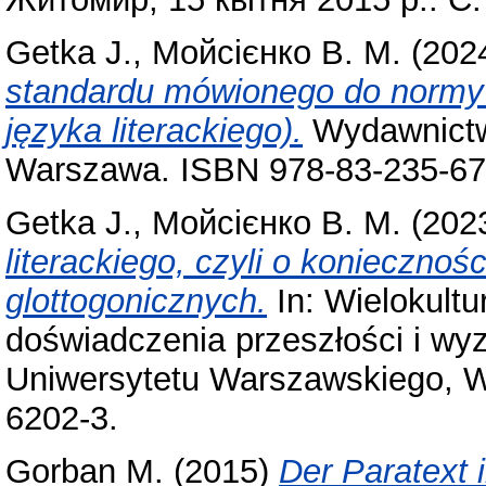
Getka J.
,
Мойсієнко В. М.
(202
standardu mówionego do normy l
języka literackiego).
Wydawnictw
Warszawa. ISBN 978-83-235-67
Getka J.
,
Мойсієнко В. М.
(202
literackiego, czyli o koniecznośc
glottogonicznych.
In: Wielokult
doświadczenia przeszłości i wy
Uniwersytetu Warszawskiego, W
6202-3.
Gorban М.
(2015)
Der Paratext