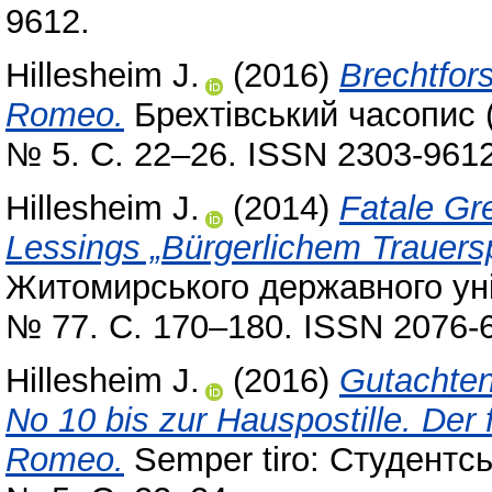
9612.
Hillesheim J.
(2016)
Brechtfor
Romeo.
Брехтівський часопис (B
№ 5. С. 22–26. ISSN 2303-9612
Hillesheim J.
(2014)
Fatale Gr
Lessings „Bürgerlichem Trauerspi
Житомирського державного уні
№ 77. С. 170–180. ISSN 2076-
Hillesheim J.
(2016)
Gutachten
No 10 bis zur Hauspostille. Der 
Romeo.
Semper tiro: Студентс