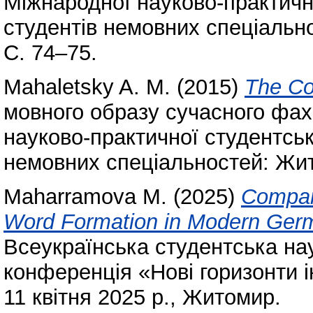
Міжнародної науково-практичн
студентів немовних спеціально
С. 74–75.
Mahaletsky A. M.
(2015)
The Co
мовного образу сучасного фах
науково-практичної студентськ
немовних спеціальностей: Жито
Maharramova M.
(2025)
Compara
Word Formation in Modern Germ
Всеукраїнська студентська на
конференція «Нові горизонти ін
11 квітня 2025 р., Житомир.