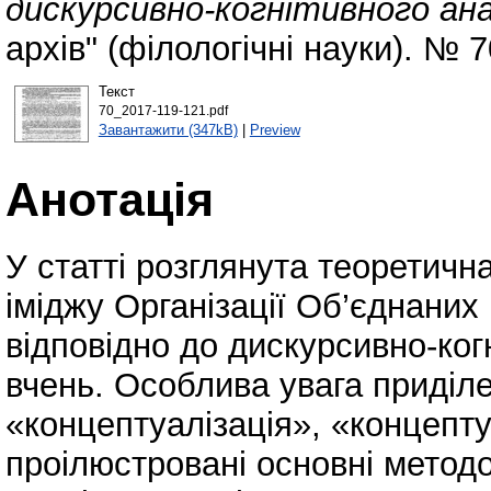
дискурсивно-когнітивного ана
архів" (філологічні науки). № 
Текст
70_2017-119-121.pdf
Завантажити (347kB)
|
Preview
Анотація
У статті розглянута теоретичн
іміджу Організації Об’єднаних
відповідно до дискурсивно-ког
вчень. Особлива увага приділе
«концептуалізація», «концепту
проілюстровані основні методо