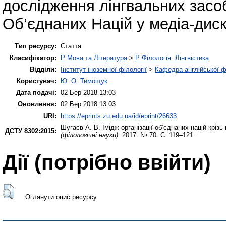
дослідження лінгвальних засоб
Об’єднаних Націй у медіа-диск
Тип ресурсу:
Стаття
Класифікатор:
P Мова та Література
>
P Філологія. Лінгвістика
Відділи:
Інститут іноземної філології
>
Кафедра англійської ф
Користувач:
Ю. О. Тимощук
Дата подачі:
02 Бер 2018 13:03
Оновлення:
02 Бер 2018 13:03
URI:
https://eprints.zu.edu.ua/id/eprint/26633
Шугаєв А. В.
Імідж організації об’єднаних націй кріз
ДСТУ 8302:2015:
(філологічні науки)
. 2017. № 70. С. 119–121.
Дії ​​(потрібно ввійти)
Оглянути опис ресурсу