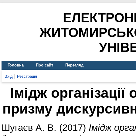
ЕЛЕКТРОН
ЖИТОМИРСЬК
УНІВ
Головна
Про сайт
Перегляд
Вхід
Реєстрація
Імідж організації 
призму дискурсивн
Шугаєв А. В.
(2017)
Імідж орга