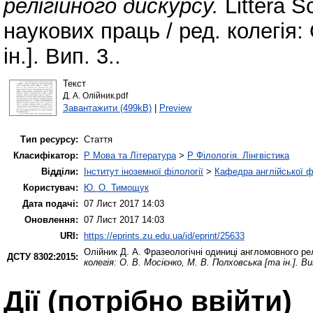
релігійного дискурсу.
Littera S
наукових праць / ред. колегія:
ін.]. Вип. 3..
Текст
Д. А. Олійник.pdf
Завантажити (499kB)
|
Preview
Тип ресурсу:
Стаття
Класифікатор:
P Мова та Література
>
P Філологія. Лінгвістика
Відділи:
Інститут іноземної філології
>
Кафедра англійської ф
Користувач:
Ю. О. Тимощук
Дата подачі:
07 Лист 2017 14:03
Оновлення:
07 Лист 2017 14:03
URI:
https://eprints.zu.edu.ua/id/eprint/25633
Олійник Д. А.
Фразеологічні одиниці англомовного рел
ДСТУ 8302:2015:
колегія: О. В. Мосієнко, М. В. Полховська [та ін.]. Ви
Дії ​​(потрібно ввійти)