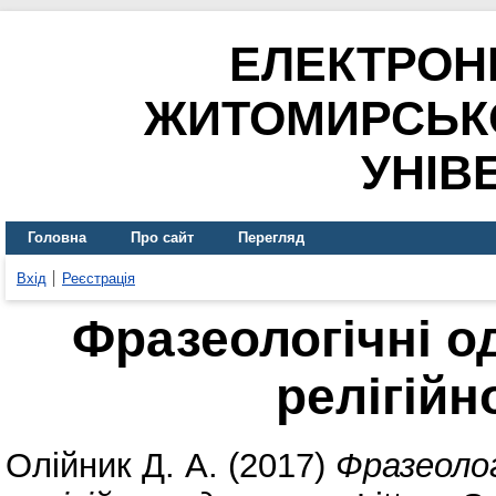
ЕЛЕКТРОН
ЖИТОМИРСЬК
УНІВ
Головна
Про сайт
Перегляд
Вхід
Реєстрація
Фразеологічні о
релігійн
Олійник Д. А.
(2017)
Фразеолог