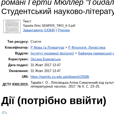
романі Герти Мюллер "Гойдал
Студентський науково-літерат
Текст
Тараба Ліпіс SEMPER_TIRO_6-3.pdf
Завантажити (143kB)
|
Preview
Тип ресурсу:
Стаття
Класифікатор:
P Мова та Література
>
P Філологія. Лінгвістика
Відділи:
Інститут іноземної філології
>
Кафедра германської фі
Користувач:
Оксана Борковська
Дата подачі:
31 Жовт 2017 13:47
Оновлення:
31 Жовт 2017 13:47
URI:
https://eprints.zu.edu.ua/id/eprint/25586
Тараба І. О.
,
Ліпісівіцька Аліна
Соматичний код культ
ДСТУ 8302:2015:
літературний часопис
. 2017. № 6. С. 23–25.
Дії ​​(потрібно ввійти)