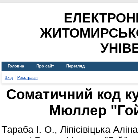
ЕЛЕКТРОН
ЖИТОМИРСЬК
УНІВ
Головна
Про сайт
Перегляд
Вхід
Реєстрація
Соматичний код ку
Мюллер "Го
Тараба І. О.
,
Ліпісівіцька Аліна