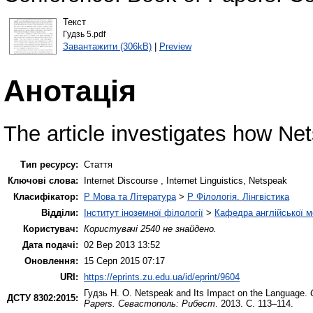
Текст
Гудзь 5.pdf
Завантажити (306kB)
|
Preview
Анотація
The article investigates how Ne
Тип ресурсу:
Стаття
Ключові слова:
Internet Discourse , Internet Linguistics, Netspeak
Класифікатор:
P Мова та Література
>
P Філологія. Лінгвістика
Відділи:
Інститут іноземної філології
>
Кафедра англійської мо
Користувач:
Користувачі 2540 не знайдено.
Дата подачі:
02 Вер 2013 13:52
Оновлення:
15 Серп 2015 07:17
URI:
https://eprints.zu.edu.ua/id/eprint/9604
Гудзь Н. О.
Netspeak and Its Impact on the Language.
ДСТУ 8302:2015:
Papers. Севастополь: Рибест
. 2013. С. 113–114.