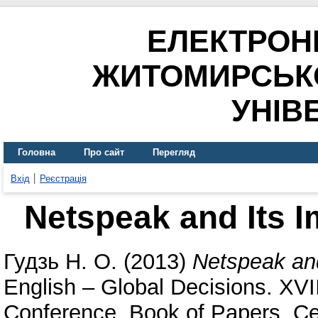
ЕЛЕКТРОН
ЖИТОМИРСЬК
УНІВ
Головна
Про сайт
Перегляд
Вхід
Реєстрація
Netspeak and Its 
Гудзь Н. О.
(2013)
Netspeak and
English – Global Decisions. XV
Conference. Book of Papers. С