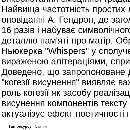
Найвища частотність простих 
оповіданні А. Гендрон, де заг
16 разів і набуває символічно
деталлю пам'яті про матір. Обр
Ньюкерка "Whispers" у сполуче
вираженою алітераціями, сприя
Доведено, що запропоноване Д
"когезії висунення" виявляє в
роль когезії як засобу реалізац
висунення компонентів тексту 
актуалізує ефект поетичності 
Тип ресурсу:
Стаття