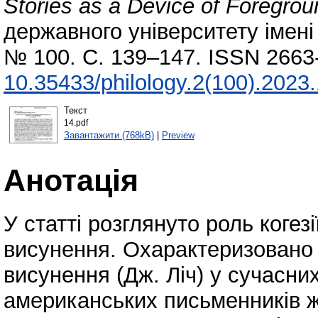
Stories as a Device of Foregrou
державного університету імені 
№ 100. С. 139–147. ISSN 2663
10.35433/philology.2(100).2023
Текст
14.pdf
Завантажити (768kB)
|
Preview
Анотація
У статті розглянуто роль когез
висунення. Охарактеризовано к
висунення (Дж. Ліч) у сучасни
американських письменників жан