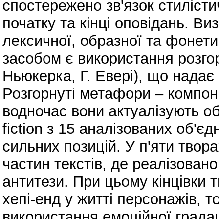
спостережено зв'язок стилісти
початку та кінці оповідань. В
лексичної, образної та фонети
засобом є використання розгор
Ньюкерка, Г. Евері), що надає
Розгорнуті метафори – компоне
водночас вони актуалізують обр
fiction з 15 аналізованих об'є
сильних позицій. У п'яти твора
частин текстів, де реалізова
антитези. При цьому кінцівки 
хепі-енд у житті персонажів, 
використання емоційної градаці