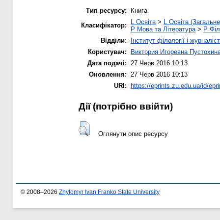
Тип ресурсу:
Книга
L Освіта
>
L Освіта (Загальне
Класифікатор:
P Мова та Література
>
P Філ
Відділи:
Інститут філології і журналіс
Користувач:
Виктория Игоревна Пустохин
Дата подачі:
27 Черв 2016 10:13
Оновлення:
27 Черв 2016 10:13
URI:
https://eprints.zu.edu.ua/id/epr
Дії ​​(потрібно ввійти)
Оглянути опис ресурсу
© 2008–2026
Zhytomyr Ivan Franko State University