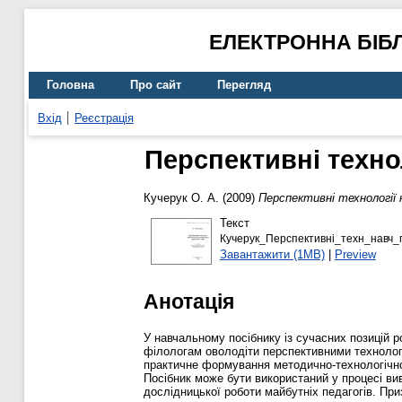
ЕЛЕКТРОННА БІБ
Головна
Про сайт
Перегляд
Вхід
Реєстрація
Перспективні техно
Кучерук О. А.
(2009)
Перспективні технології н
Текст
Кучерук_Перспективні_техн_навч_п
Завантажити (1MB)
|
Preview
Анотація
У навчальному посібнику із сучасних позицій р
філологам оволодіти перспективними технологі
практичне формування методично-технологічно
Посібник може бути використаний у процесі ви
дослідницької роботи майбутніх педагогів. При