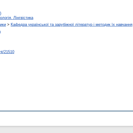
)
ологія. Лінгвістика
тики
>
Кафедра української та зарубіжної літератур і методик їх навчання
а
int/21510