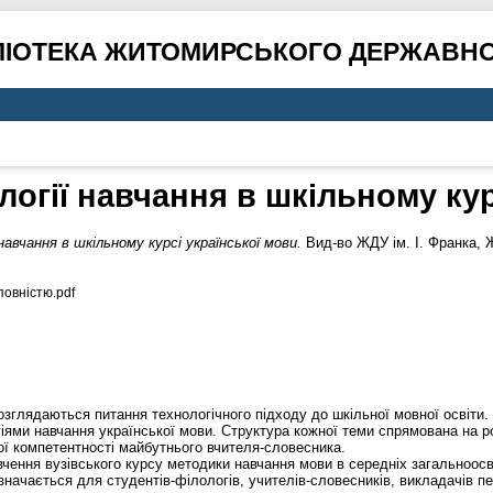
ЛІОТЕКА ЖИТОМИРСЬКОГО ДЕРЖАВНО
логії навчання в шкільному кур
авчання в шкільному курсі української мови.
Вид-во ЖДУ ім. І. Франка, 
овністю.pdf
озглядаються питання технологічного підходу до шкільної мовної освіти.
ями навчання української мови. Структура кожної теми спрямована на ро
ї компетентності майбутнього вчителя-словесника.
вчення вузівського курсу методики навчання мови в середніх загальноосв
значається для студентів-філологів, учителів-словесників, викладачів п