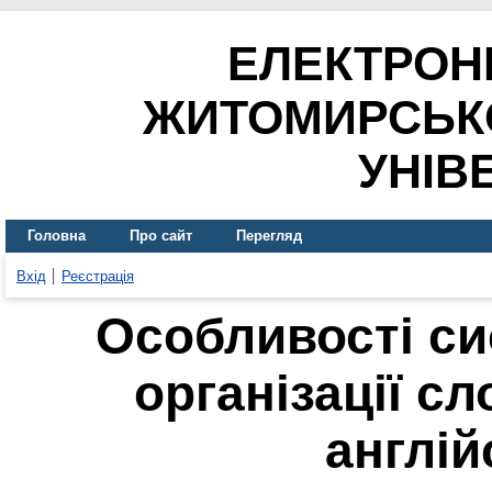
ЕЛЕКТРОН
ЖИТОМИРСЬК
УНІВ
Головна
Про сайт
Перегляд
Вхід
Реєстрація
Особливості си
організації с
англій