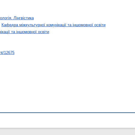
ологія. Лінгвістика
>
Кафедра міжкультурної комунікації та іншомовної освіти
кації та іншомовної освіти
int/12675