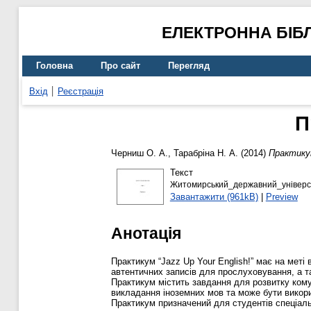
ЕЛЕКТРОННА БІБ
Головна
Про сайт
Перегляд
Вхід
Реєстрація
П
Черниш О. А.
,
Тарабріна Н. А.
(2014)
Практикум
Текст
Житомирський_державний_універси
Завантажити (961kB)
|
Preview
Анотація
Практикум “Jazz Up Your English!” має на меті
автентичних записів для прослуховування, а т
Практикум містить завдання для розвитку комун
викладання іноземних мов та може бути викори
Практикум призначений для студентів спеціальн