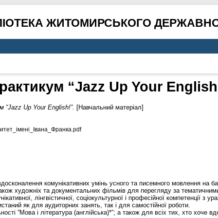
ЛІОТЕКА ЖИТОМИРСЬКОГО ДЕРЖАВНО
рактикум “Jazz Up Your English
 “Jazz Up Your English!”.
[Навчальний матеріал]
тет_імені_Івана_Франка.pdf
 вдосконалення комунікативних умінь усного та писемного мовлення на ба
акож художніх та документальних фільмів для перегляду за тематичними м
ікативної, лінгвістичної, соціокультурної і професійної компетенції з у
станий як для аудиторних занять, так і для самостійної роботи.
ості “Мова і література (англійська)*”; а також для всіх тих, хто хоче в