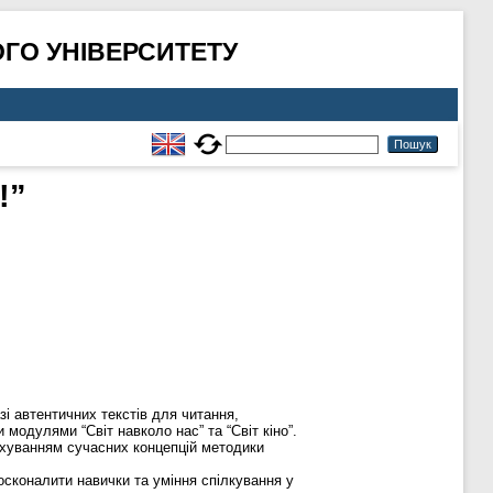
ГО УНІВЕРСИТЕТУ
!”
зі автентичних текстів для читання,
одулями “Світ навколо нас” та “Світ кіно”.
рахуванням сучасних концепцій методики
досконалити навички та уміння спілкування у