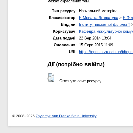
межах окреслених тем.
Тип ресурсу:
Навчальний матеріал
Класифікатор:
P Мова та Література
>
P Філ
Відділи:
Інститут іноземної філології
Користувач:
Кафедра міжкультурної комуні
Дата подачі:
22 Вер 2014 13:04
Оновлення:
15 Серп 2015 11:09
URI:
https://eprints.zu.edu.ua/id/epr
Дії ​​(потрібно ввійти)
Оглянути опис ресурсу
© 2008–2026
Zhytomyr Ivan Franko State University