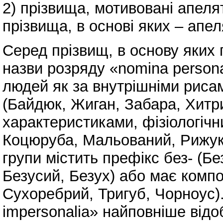
2) прізвища, мотивовані апел
прізвища, в основі яких – апел
Серед прізвищ, в основу яких
назви розряду «nomina persona
людей як за внутрішніми риса
(Байдюк, Жиган, Забара, Хитри
характеристиками, фізіологіч
Коцюруба, Мальований, Рижук,
групи містить префікс без- (Б
Безусий, Безух) або має компо
Сухоребрий, Тригуб, Чорноус).
impersonalia» найповніше від