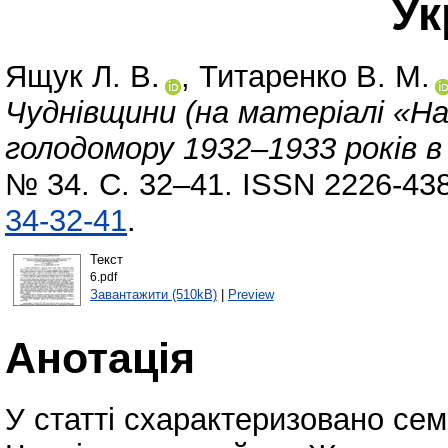
Ук
Ящук Л. В.
,
Титаренко В. М.
Чуднівщини (на матеріалі «На
голодомору 1932–1933 років в 
№ 34. С. 32–41. ISSN 2226-43
34-32-41
.
Текст
6.pdf
Завантажити (510kB)
|
Preview
Анотація
У статті схарактеризовано сем