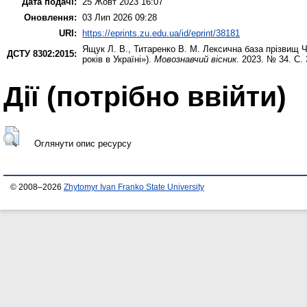
Дата подачі:
25 Жовт 2023 16:07
Оновлення:
03 Лип 2026 09:28
URI:
https://eprints.zu.edu.ua/id/eprint/38181
Ящук Л. В.
,
Титаренко В. М.
Лексична база прізвищ Ч
ДСТУ 8302:2015:
років в Україні»).
Мовознавчий вісник
. 2023. № 34. С.
Дії ​​(потрібно ввійти)
Оглянути опис ресурсу
© 2008–2026
Zhytomyr Ivan Franko State University