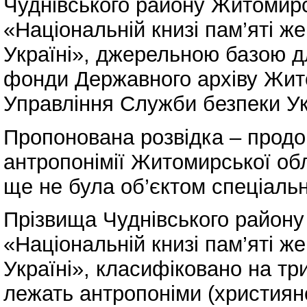
Чуднівського району Житомирсь
«Національній книзі пам’яті ж
Україні», джерельною базою д
фонди Державного архіву Жито
Управління Служби безпеки Ук
Пропонована розвідка – продо
антропонімії Житомирської обл
ще не була об’єктом спеціаль
Прізвища Чуднівського району 
«Національній книзі пам’яті ж
Україні», класифіковано на три
лежать антропоніми (християнсь