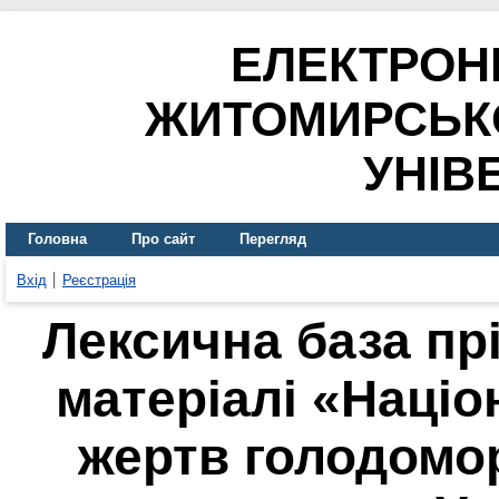
ЕЛЕКТРОН
ЖИТОМИРСЬК
УНІВ
Головна
Про сайт
Перегляд
Вхід
Реєстрація
Лексична база пр
матеріалі «Націо
жертв голодомор