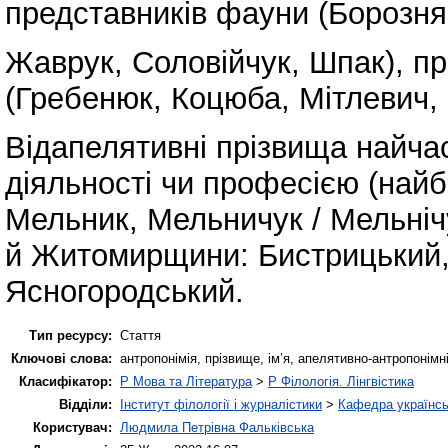
представників фауни (Борозня
Жаврук, Соловійчук, Шпак), пр
(Гребенюк, Коцюба, Мітлевич, 
Відапелятивні прізвища найча
діяльності чи професією (най
Мельник, Мельничук / Мельніч
й Житомирщини: Бистрицький,
Ясногородський.
Тип ресурсу:
Стаття
Ключові слова:
антропонімія, прізвище, ім’я, апелятивно-антропонімн
Класифікатор:
P Мова та Література
>
P Філологія. Лінгвістика
Відділи:
Інститут філології і журналістики
>
Кафедра українсь
Користувач:
Людмила Петрівна Фальківська