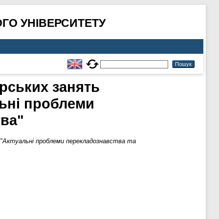
ГО УНІВЕРСИТЕТУ
арських занять
льні проблеми
тва"
и "Актуальні проблеми перекладознавства та