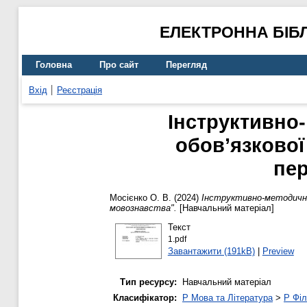
ЕЛЕКТРОННА БІБ
Головна
Про сайт
Перегляд
Вхід
Реєстрація
Інструктивно-
обов’язкової
пер
Мосієнко О. В.
(2024)
Інструктивно-методичні
мовознавства".
[Навчальний матеріал]
Текст
1.pdf
Завантажити (191kB)
|
Preview
Тип ресурсу:
Навчальний матеріал
Класифікатор:
P Мова та Література
>
P Філ