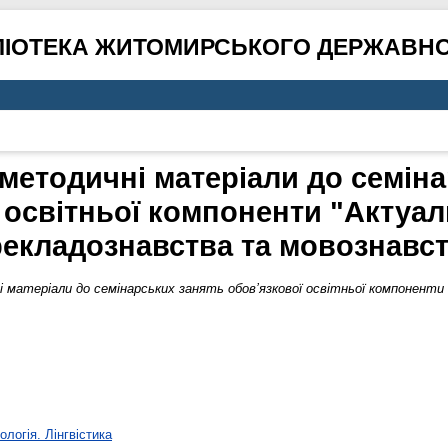
ЛІОТЕКА ЖИТОМИРСЬКОГО ДЕРЖАВНО
методичні матеріали до семін
 освітньої компоненти "Актуа
екладознавства та мовознавс
 матеріали до семінарських занять обов’язкової освітньої компонент
ологія. Лінгвістика