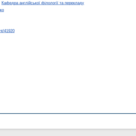
>
Кафедра англійської філології та перекладу
ко
int/41920