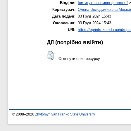
Відділи:
Інститут іноземної філології
Користувач:
Олена Володимирівна Мосієн
Дата подачі:
03 Груд 2024 15:43
Оновлення:
03 Груд 2024 15:43
URI:
https://eprints.zu.edu.ua/id/epr
Дії ​​(потрібно ввійти)
Оглянути опис ресурсу
© 2008–2026
Zhytomyr Ivan Franko State University