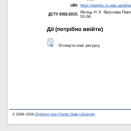
URI:
https://eprints.zu.edu.ua/id/e
Місяць Н. К.
Ярослава Павлю
ДСТУ 8302:2015:
53–56.
Дії ​​(потрібно ввійти)
Оглянути опис ресурсу
© 2008–2026
Zhytomyr Ivan Franko State University