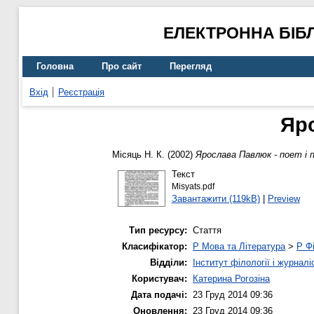
ЕЛЕКТРОННА БІБ
Головна
Про сайт
Перегляд
Вхід
Реєстрація
Яро
Місяць Н. К.
(2002)
Ярослава Павлюк - поет і 
Текст
Misyats.pdf
Завантажити (119kB)
|
Preview
Тип ресурсу:
Стаття
Класифікатор:
P Мова та Література
>
P Фі
Відділи:
Інститут філології і журналі
Користувач:
Катерина Рогозіна
Дата подачі:
23 Груд 2014 09:36
Оновлення:
23 Груд 2014 09:36