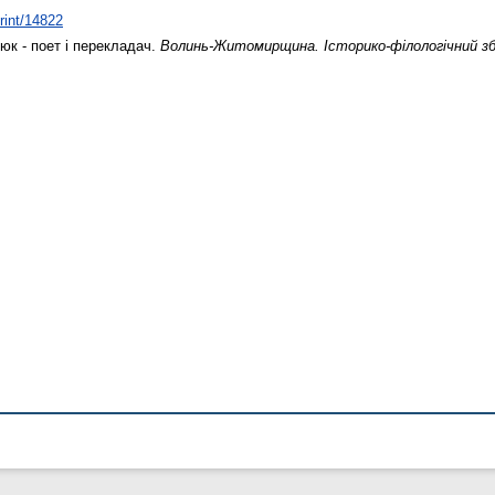
print/14822
к - поет і перекладач.
Волинь-Житомирщина. Історико-філологічний збі