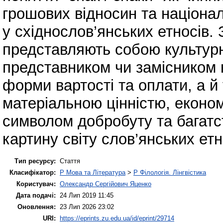
грошових відносин та націона
у східнослов’янських етносів.
представляють собою культурн
представником чи замісником к
форми вартості та оплати, а 
матеріальною цінністю, еконо
символом добробуту та багатст
картину світу слов’янських етн
Тип ресурсу:
Стаття
Класифікатор:
P Мова та Література
>
P Філологія. Лінгвістика
Користувач:
Олександр Сергійович Яценко
Дата подачі:
24 Лип 2019 11:45
Оновлення:
23 Лип 2026 23:02
URI:
https://eprints.zu.edu.ua/id/eprint/29714