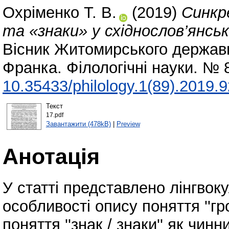
Охріменко Т. В.
(2019)
Синкр
та «знаки» у східнослов’янсь
Вісник Житомирського державно
Франка. Філологічні науки. № 
10.35433/philology.1(89).2019.
Текст
17.pdf
Завантажити (478kB)
|
Preview
Анотація
У статті представлено лінгвоку
особливості опису поняття ''гр
поняття ''знак / знаки'' як чи