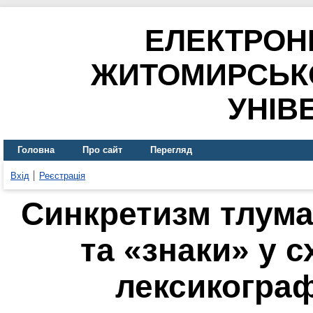
ЕЛЕКТРОН
ЖИТОМИРСЬК
УНІВ
Головна
Про сайт
Перегляд
Вхід
Реєстрація
Синкретизм тлума
та «знаки» у 
лексикогра