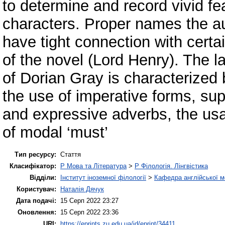
to determine and record vivid fea
characters. Proper names the aut
have tight connection with certa
of the novel (Lord Henry). The l
of Dorian Gray is characterized
the use of imperative forms, sup
and expressive adverbs, the usa
of modal ‘must’
Тип ресурсу:
Стаття
Класифікатор:
P Мова та Література
>
P Філологія. Лінгвістика
Відділи:
Інститут іноземної філології
>
Кафедра англійської мо
Користувач:
Наталія Дячук
Дата подачі:
15 Серп 2022 23:27
Оновлення:
15 Серп 2022 23:36
URI:
https://eprints.zu.edu.ua/id/eprint/34411