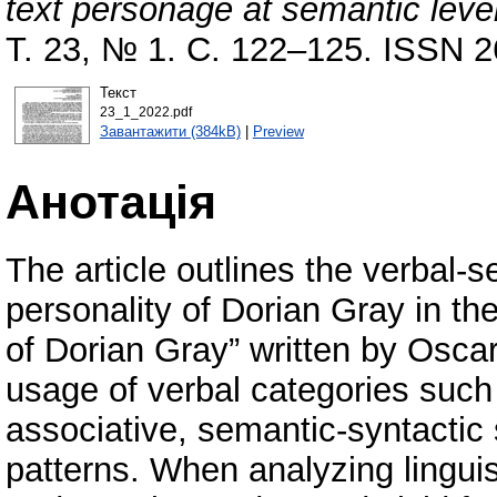
text personage at semantic level
Т. 23, № 1. С. 122–125. ISSN 
Текст
23_1_2022.pdf
Завантажити (384kB)
|
Preview
Анотація
The article outlines the verbal-se
personality of Dorian Gray in th
of Dorian Gray” written by Oscar
usage of verbal categories such
associative, semantic-syntactic 
patterns. When analyzing linguist