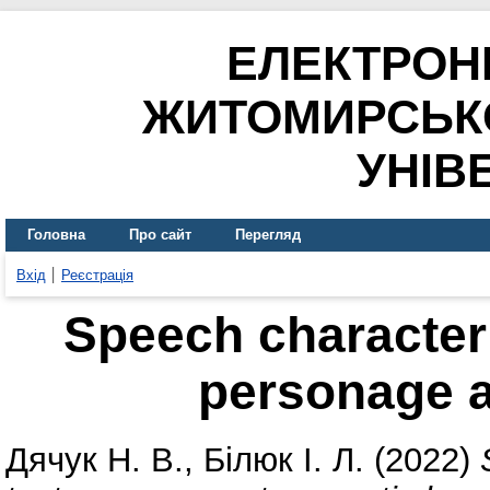
ЕЛЕКТРОН
ЖИТОМИРСЬК
УНІВ
Головна
Про сайт
Перегляд
Вхід
Реєстрація
Speech characteris
personage a
Дячук Н. В.
,
Білюк І. Л.
(2022)