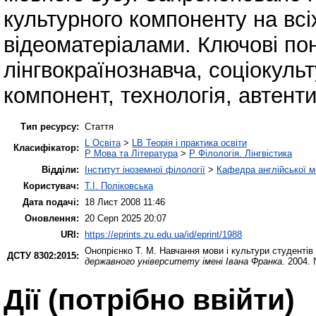
культурного компоненту на всі
відеоматеріалами. Ключові пон
лінгвокраїнознавча, соціокуль
компонент, технологія, автенти
Тип ресурсу:
Стаття
L Освіта
>
LB Теорія і практика освіти
Класифікатор:
P Мова та Література
>
P Філологія. Лінгвістика
Відділи:
Інститут іноземної філології
>
Кафедра англійської мо
Користувач:
Т.І. Поліковська
Дата подачі:
18 Лист 2008 11:46
Оновлення:
20 Серп 2025 20:07
URI:
https://eprints.zu.edu.ua/id/eprint/1988
Онопрієнко Т. М.
Навчання мови і культури студентів 
ДСТУ 8302:2015:
державного університету імені Івана Франка
. 2004.
Дії ​​(потрібно ввійти)