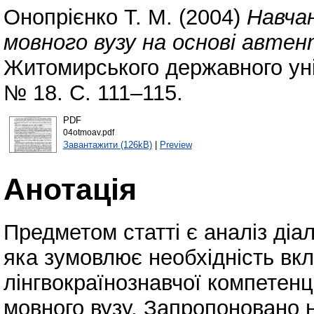
Онопрієнко Т. М.
(2004)
Навча
мовного вузу на основі автен
Житомирського державного уні
№ 18. С. 111–115.
PDF
04otmoav.pdf
Завантажити (126kB)
|
Preview
Анотація
Предметом статті є аналіз діал
яка зумовлює необхідність вкл
лінгвокраїнознавчої компетенц
мовного вузу. Запропоновано 