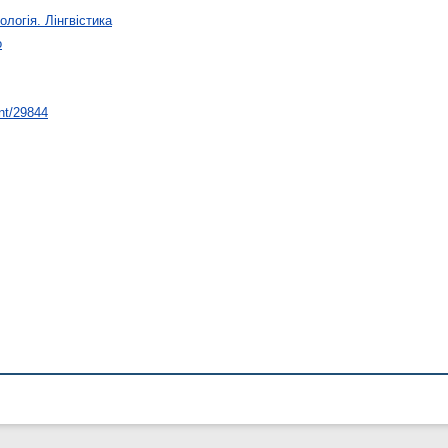
ологія. Лінгвістика
о
int/29844