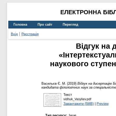
ЕЛЕКТРОННА БІБ
Головна
Про сайт
Перегляд
Вхід
Реєстрація
Відгук на 
«Інтертекстуал
наукового ступен
Васильєв Є. М.
(2019)
Відгук на дисертацію 
кандидата філологічних наук за спеціальністю
Текст
vidhuk_Vasyliev.pdf
Завантажити (5MB)
|
Preview
Тип ресурсу:
Інше