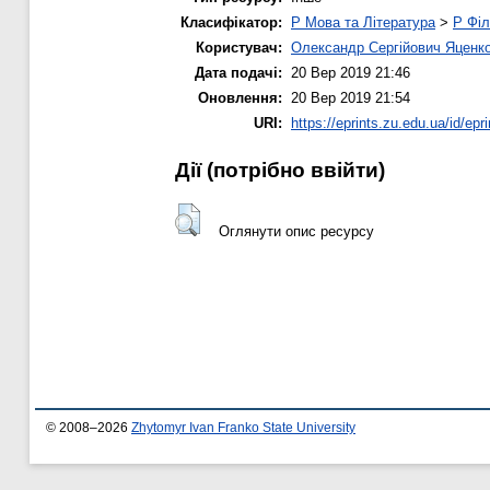
Класифікатор:
P Мова та Література
>
P Філ
Користувач:
Олександр Сергійович Яценк
Дата подачі:
20 Вер 2019 21:46
Оновлення:
20 Вер 2019 21:54
URI:
https://eprints.zu.edu.ua/id/epr
Дії ​​(потрібно ввійти)
Оглянути опис ресурсу
© 2008–2026
Zhytomyr Ivan Franko State University