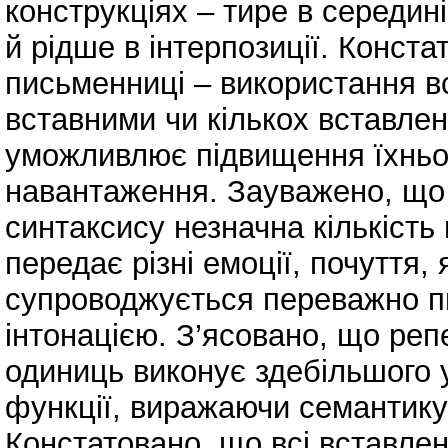
конструкціях – тире в середин
й рідше в інтерпозиції. Конст
письменниці – використання в
вставними чи кількох вставлен
уможливлює підвищення їхньої
навантаження. Зауважено, що
синтаксису незначна кількість
передає різні емоції, почуття,
супроводжується переважно п
інтонацією. З’ясовано, що ре
одиниць виконує здебільшого
функції, виражаючи семантику
Констатовано, що всі вставлен