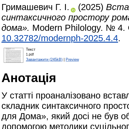
Гримашевич Г. І.
(2025)
Встав
синтаксичного простору роман
дома».
Modern Philology. № 4. 
10.32782/modernph-2025.4.4
.
Текст
1.pdf
Завантажити (245kB)
|
Preview
Анотація
У статті проаналізовано встав
складник синтаксичного просто
для Дома», який досі не був об
допомогою методики суцільног