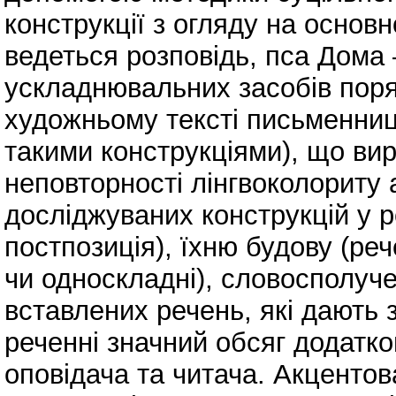
конструкції з огляду на основно
ведеться розповідь, пса Дома 
ускладнювальних засобів поря
художньому тексті письменниц
такими конструкціями), що вир
неповторності лінгвоколориту
досліджуваних конструкцій у р
постпозиція), їхню будову (реч
чи односкладні), словосполуч
вставлених речень, які дають 
реченні значний обсяг додатко
оповідача та читача. Акцентов