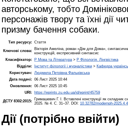
авторському, тобто Домініковом
персонажів твору та їхні дії ч
призму бачення собаки.
Тип ресурсу:
Стаття
Вікторія Амеліна, роман «Дім для Дома», синтаксични
Ключові слова:
конструкцій, експресивний синтаксис
Класифікатор:
P Мова та Література
>
P Філологія. Лінгвістика
Відділи:
Інститут філології і журналістики
>
Кафедра українсь
Користувач:
Людмила Петрівна Фальківська
Дата подачі:
06 Лист 2025 10:44
Оновлення:
06 Лист 2025 10:45
URI:
https://eprints.zu.edu.ua/id/eprint/45759
Гримашевич Г. І.
Вставлені конструкції як складник с
ДСТУ 8302:2015:
2025. № 4. С. 31–37. DOI:
10.32782/modernph-2025.4.4
Дії ​​(потрібно ввійти)