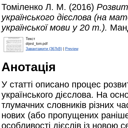
Томіленко Л. М.
(2016)
Розвит
українського дієслова (на мат
української мови у 20 т.).
Манд
Текст
dijesl_tom.pdf
Завантажити (367kB)
|
Preview
Анотація
У статті описано процес розви
українського дієслова. На осно
тлумачних словників різних ча
нових (або пропущених раніше)
особливості дієслів із новою 