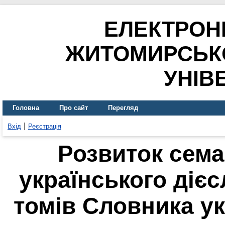
ЕЛЕКТРОН
ЖИТОМИРСЬК
УНІВ
Головна
Про сайт
Перегляд
Вхід
Реєстрація
Розвиток сема
українського дієс
томів Словника укр