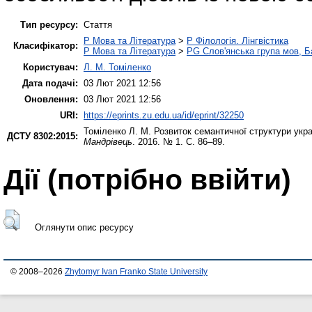
Тип ресурсу:
Стаття
P Мова та Література
>
P Філологія. Лінгвістика
Класифікатор:
P Мова та Література
>
PG Слов'янська група мов, Ба
Користувач:
Л. М. Томіленко
Дата подачі:
03 Лют 2021 12:56
Оновлення:
03 Лют 2021 12:56
URI:
https://eprints.zu.edu.ua/id/eprint/32250
Томіленко Л. М.
Розвиток семантичної структури украї
ДСТУ 8302:2015:
Мандрівець
. 2016. № 1. С. 86–89.
Дії ​​(потрібно ввійти)
Оглянути опис ресурсу
© 2008–2026
Zhytomyr Ivan Franko State University