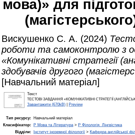
мова)» для підгото
(магістерського
Вискушенко С. А.
(2024)
Тесто
роботи та самоконтролю з о
«Комунікативні стратегії (ан
здобувачів другого (магістерс
[Навчальний матеріал]
Текст
ТЕСТОВІ ЗАВДАННЯ «КОМУНІКАТИВНІ СТРАТЕГІЇ (АНГЛІЙСЬК
Завантажити (670kB)
|
Preview
Тип ресурсу:
Навчальний матеріал
Класифікатор:
P Мова та Література
>
P Філологія. Лінгвістика
Відділи:
Інститут іноземної філології
>
Кафедра англійської філ