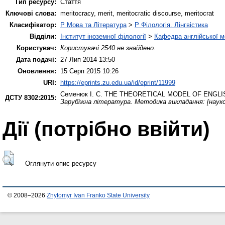
Тип ресурсу:
Стаття
Ключові слова:
meritocracy, merit, meritocratic discourse, meritocrat
Класифікатор:
P Мова та Література
>
P Філологія. Лінгвістика
Відділи:
Інститут іноземної філології
>
Кафедра англійської мо
Користувач:
Користувачі 2540 не знайдено.
Дата подачі:
27 Лип 2014 13:50
Оновлення:
15 Серп 2015 10:26
URI:
https://eprints.zu.edu.ua/id/eprint/11999
Семенюк І. С.
THE THEORETICAL MODEL OF ENGLI
ДСТУ 8302:2015:
Зарубіжна література. Методика викладання: [науков
Дії ​​(потрібно ввійти)
Оглянути опис ресурсу
© 2008–2026
Zhytomyr Ivan Franko State University