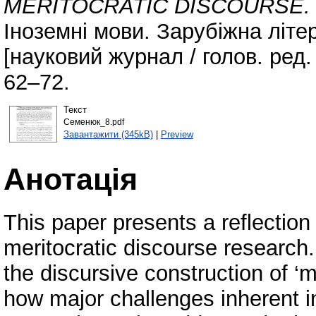
MERITOCRATIC DISCOURSE.
Іноземні мови. Зарубіжна літ
[науковий журнал / голов. ред. 
62–72.
Текст
Семенюк_8.pdf
Завантажити (345kB)
|
Preview
Анотація
This paper presents a reflection 
meritocratic discourse research
the discursive construction of ‘me
how major challenges inherent i