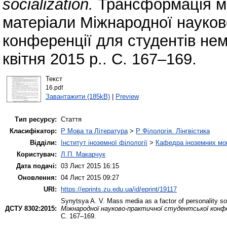
socialization.
Трансформація мо
матеріали Міжнародної науков
конференції для студентів не
квітня 2015 р.. С. 167–169.
Текст
16.pdf
Завантажити (185kB)
|
Preview
Тип ресурсу:
Стаття
Класифікатор:
P Мова та Література
>
P Філологія. Лінгвістика
Відділи:
Інститут іноземної філології
>
Кафедра іноземних мов 
Користувач:
Л.П. Макарчук
Дата подачі:
03 Лист 2015 16:15
Оновлення:
04 Лист 2015 09:27
URI:
https://eprints.zu.edu.ua/id/eprint/19117
Synytsya A. V.
Mass media as a factor of personality so
ДСТУ 8302:2015:
Міжнародної науково-практичної студентської конфе
С. 167–169.