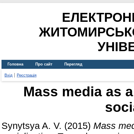
ЕЛЕКТРОН
ЖИТОМИРСЬК
УНІВ
Головна
Про сайт
Перегляд
Вхід
Реєстрація
Mass media as a 
soci
Synytsya A. V.
(2015)
Mass medi