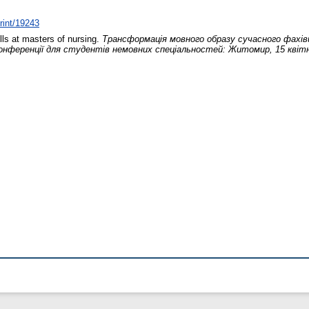
print/19243
lls at masters of nursing.
Трансформація мовного образу сучасного фахів
онференції для студентів немовних спеціальностей: Житомир, 15 квітн