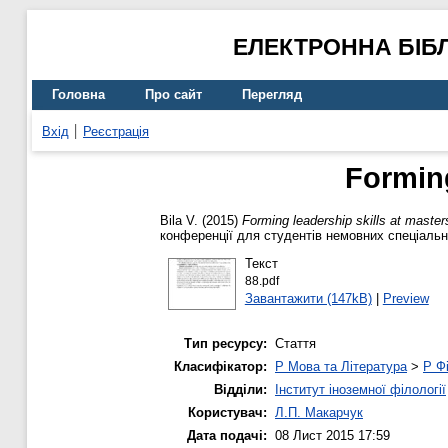
ЕЛЕКТРОННА БІБ
Головна
Про сайт
Перегляд
Вхід
Реєстрація
Forming
Bila V.
(2015)
Forming leadership skills at master
конференції для студентів немовних спеціально
Текст
88.pdf
Завантажити (147kB)
|
Preview
Тип ресурсу:
Стаття
Класифікатор:
P Мова та Література
>
P Фі
Відділи:
Інститут іноземної філології
Користувач:
Л.П. Макарчук
Дата подачі:
08 Лист 2015 17:59