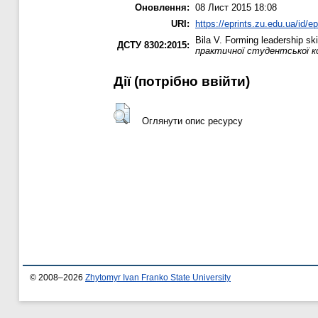
Оновлення:
08 Лист 2015 18:08
URI:
https://eprints.zu.edu.ua/id/e
Bila V.
Forming leadership ski
ДСТУ 8302:2015:
практичної студентської к
Дії ​​(потрібно ввійти)
Оглянути опис ресурсу
© 2008–2026
Zhytomyr Ivan Franko State University