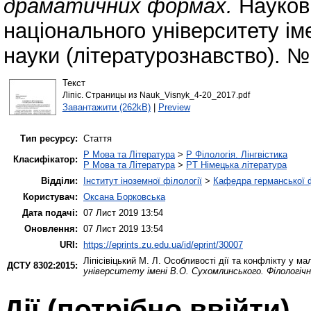
драматичних формах.
Наукови
національного університету ім
науки (літературознавство). № 
Текст
Ліпіс. Страницы из Nauk_Visnyk_4-20_2017.pdf
Завантажити (262kB)
|
Preview
Тип ресурсу:
Стаття
P Мова та Література
>
P Філологія. Лінгвістика
Класифікатор:
P Мова та Література
>
PT Німецька література
Відділи:
Інститут іноземної філології
>
Кафедра германської фі
Користувач:
Оксана Борковська
Дата подачі:
07 Лист 2019 13:54
Оновлення:
07 Лист 2019 13:54
URI:
https://eprints.zu.edu.ua/id/eprint/30007
Ліпісівіцький М. Л.
Особливості дії та конфлікту у м
ДСТУ 8302:2015:
університету імені В.О. Сухомлинського. Філологіч
Дії ​​(потрібно ввійти)