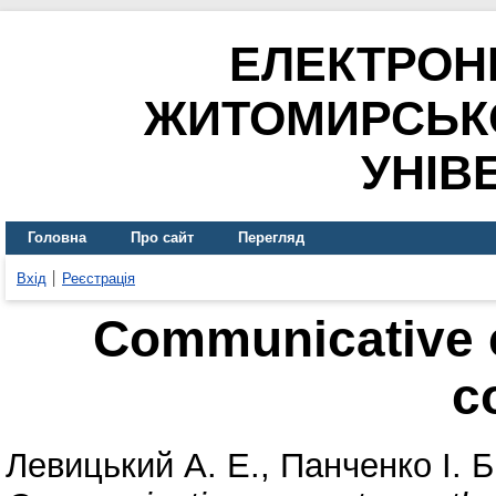
ЕЛЕКТРОН
ЖИТОМИРСЬК
УНІВ
Головна
Про сайт
Перегляд
Вхід
Реєстрація
Communicative 
c
Левицький А. Е.
,
Панченко І. Б