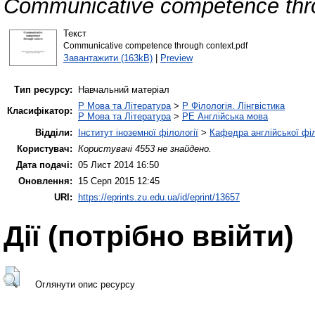
Communicative competence thro
Текст
Communicative competence through context.pdf
Завантажити (163kB)
|
Preview
Тип ресурсу:
Навчальний матеріал
P Мова та Література
>
P Філологія. Лінгвістика
Класифікатор:
P Мова та Література
>
PE Англійська мова
Відділи:
Інститут іноземної філології
>
Кафедра англійської філ
Користувач:
Користувачі 4553 не знайдено.
Дата подачі:
05 Лист 2014 16:50
Оновлення:
15 Серп 2015 12:45
URI:
https://eprints.zu.edu.ua/id/eprint/13657
Дії ​​(потрібно ввійти)
Оглянути опис ресурсу