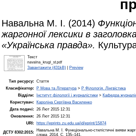
п
Навальна М. І.
(2014)
Функціо
жаргонної лексики в заголов
«Українська правда».
Культура
Текст
navalna_krugl_st.pdf
Завантажити (431kB)
|
Preview
Тип ресурсу:
Стаття
Класифікатор:
P Мова та Література
>
P Філологія. Лінгвістика
Відділи:
Інститут філології і журналістики
>
Кафедра журналіс
Користувач:
Кароліна Сергіївна Василенко
Дата подачі:
26 Лют 2015 12:31
Оновлення:
26 Лют 2015 12:31
URI:
https://eprints.zu.edu.ua/id/eprint/15874
Навальна М. І.
Функціонально-стилістичні вияви жарг
ДСТУ 8302:2015:
слова
. 2014. С. 135–141.