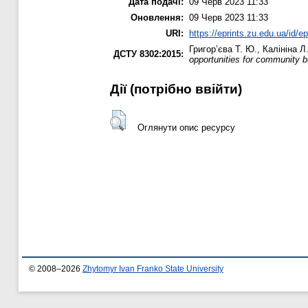
Дата подачі:
09 Черв 2023 11:33
Оновлення:
09 Черв 2023 11:33
URI:
https://eprints.zu.edu.ua/id/e
Григор’єва Т. Ю.
,
Калініна Л.
ДСТУ 8302:2015:
opportunities for community b
Дії ​​(потрібно ввійти)
Оглянути опис ресурсу
© 2008–2026
Zhytomyr Ivan Franko State University