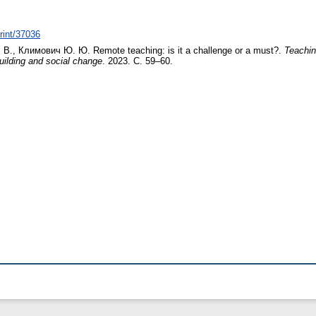
print/37036
 В.
,
Климович Ю. Ю.
Remote teaching: is it a challenge or a must?.
Teachin
uilding and social change
. 2023. С. 59–60.