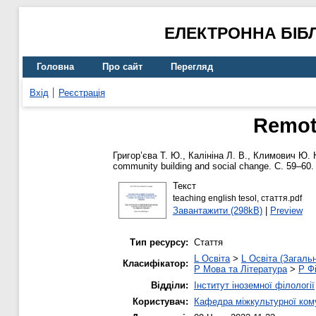
ЕЛЕКТРОННА БІБ
Головна
Про сайт
Перегляд
Вхід
Реєстрація
Remote
Григор’єва Т. Ю.
,
Калініна Л. В.
,
Климович Ю. 
community building and social change. С. 59–60.
Текст
teaching english tesol, стаття.pdf
Завантажити (298kB)
|
Preview
Тип ресурсу:
Стаття
L Освіта
>
L Освіта (Загаль
Класифікатор:
P Мова та Література
>
P Фі
Відділи:
Інститут іноземної філології
Користувач:
Кафедра міжкультурної комун