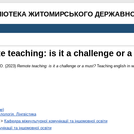
ЛІОТЕКА ЖИТОМИРСЬКОГО ДЕРЖАВНО
 teaching: is it a challenge or 
Ю.
(2023)
Remote teaching: is it a challenge or a must?
Teaching english in w
не)
лологія. Лінгвістика
>
Кафедра міжкультурної комунікації та іншомовної освіти
ікації та іншомовної освіти