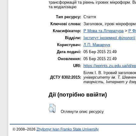
трансформацій та рівень ігрових мікроформ. Ви
та модалізацію
Тип ресурсу:
Стаття
Ключові слова:
Заголовок, ігрові мікроформ
Класифікатор:
P Мова та Література
>
P Фі
Відділи:
Інститут іноземної філології
Користувач:
Л.П. Макарчук
Дата подачі:
05 Бер 2015 21:49
Оновлення:
05 Бер 2015 21:49
URI:
https://eprints.zu.edu.ua/id/e
Біляк І. В.
Ігровий заголовок
ДСТУ 8302:2015:
університету ім. Т. Шевчен
творчість, Інтернет у дзер
Дії ​​(потрібно ввійти)
Оглянути опис ресурсу
© 2008–2026
Zhytomyr Ivan Franko State University