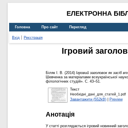
ЕЛЕКТРОННА БІБ
Головна
Про сайт
Перегляд
Вхід
Реєстрація
Ігровий заголо
Біляк І. В.
(2014)
Ігровий заголовок як засіб 
Шевченка за матеріалами всеукраїнської науко
філологічних студій». С. 43–51.
Текст
Необхідні_дані_для_статей_1.pdf
Завантажити (552kB)
|
Preview
Анотація
У статті розглядається ігровий новинний загол