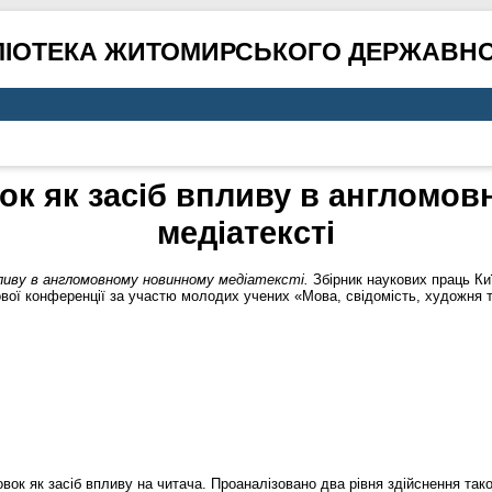
ЛІОТЕКА ЖИТОМИРСЬКОГО ДЕРЖАВНО
вок як засіб впливу в англомо
медіатексті
впливу в англомовному новинному медіатексті.
Збірник наукових праць Киї
вої конференції за участю молодих учених «Мова, свідомість, художня тв
овок як засіб впливу на читача. Проаналізовано два рівня здійснення так