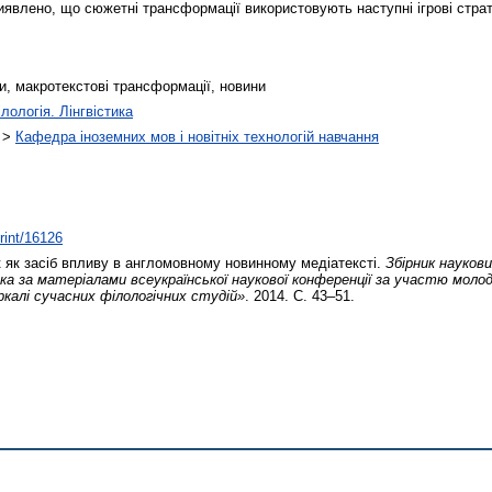
явлено, що сюжетні трансформації використовують наступні ігрові стратег
и, макротекстові трансформації, новини
лологія. Лінгвістика
>
Кафедра іноземних мов і новітніх технологій навчання
print/16126
 як засіб впливу в англомовному новинному медіатексті.
Збірник наукови
ка за матеріалами всеукраїнської наукової конференції за участю моло
калі сучасних філологічних студій»
. 2014. С. 43–51.