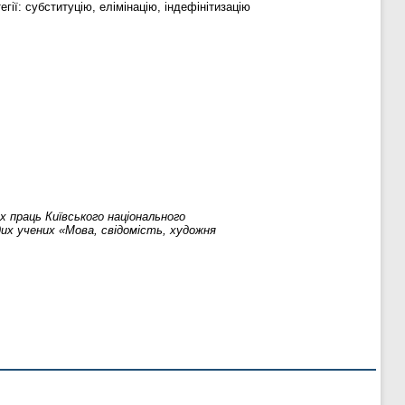
ії: субституцію, елімінацію, індефінітизацію
х праць Київського національного
дих учених «Мова, свідомість, художня