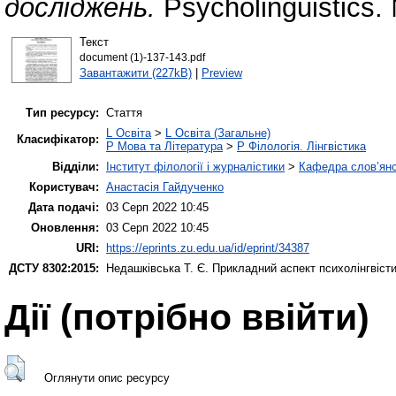
досліджень.
Psycholinguistics.
Текст
document (1)-137-143.pdf
Завантажити (227kB)
|
Preview
Тип ресурсу:
Стаття
L Освіта
>
L Освіта (Загальне)
Класифікатор:
P Мова та Література
>
P Філологія. Лінгвістика
Відділи:
Інститут філології і журналістики
>
Кафедра слов’янсь
Користувач:
Анастасія Гайдученко
Дата подачі:
03 Серп 2022 10:45
Оновлення:
03 Серп 2022 10:45
URI:
https://eprints.zu.edu.ua/id/eprint/34387
ДСТУ 8302:2015:
Недашківська Т. Є.
Прикладний аспект психолінгвіст
Дії ​​(потрібно ввійти)
Оглянути опис ресурсу