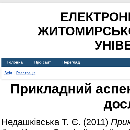
ЕЛЕКТРОН
ЖИТОМИРСЬК
УНІВ
Головна
Про сайт
Перегляд
Вхід
Реєстрація
Прикладний аспек
дос
Недашківська Т. Є.
(2011)
Прик