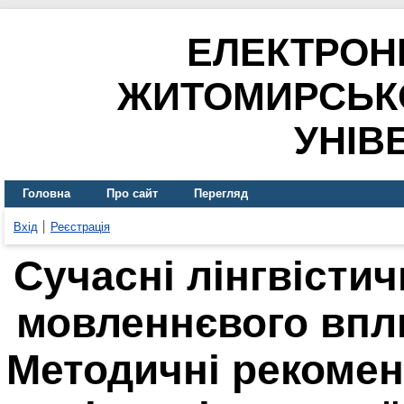
ЕЛЕКТРОН
ЖИТОМИРСЬК
УНІВ
Головна
Про сайт
Перегляд
Вхід
Реєстрація
Сучасні лінгвістич
мовленнєвого впли
Методичні рекоменд