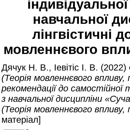
індивідуальної
навчальної ди
лінгвістичні д
мовленнєвого впли
Дячук Н. В.
,
Іевітіс І. В.
(2022)
(Теорія мовленнєвого впливу,
рекомендації до самостійної 
з навчальної дисципліни «Суча
(Теорія мовленнєвого впливу, 
матеріал]