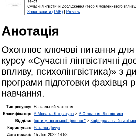
Текст
Сучасні лінгвістичні дослідження (теорія мовленнєвого впливу, 
Завантажити (1MB)
|
Preview
Анотація
Охоплює ключові питання для 
курсу «Сучасні лінгвістичні д
впливу, психолінгвістика)» з д
програми підготовки фахівця 
навчання.
Тип ресурсу:
Навчальний матеріал
Класифікатор:
P Мова та Література
>
P Філологія. Лінгвістика
Відділи:
Інститут іноземної філології
>
Кафедра англійської мов
Користувач:
Наталія Дячук
Дата подачі:
15 Лют 2022 14:53