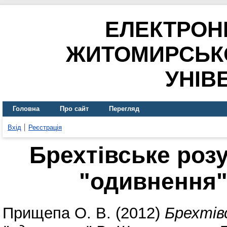
ЕЛЕКТРОН
ЖИТОМИРСЬК
УНІВ
Головна
Про сайт
Перегляд
Вхід
Реєстрація
Брехтівське роз
"одивнення"
Прищепа О. В.
(2012)
Брехтів