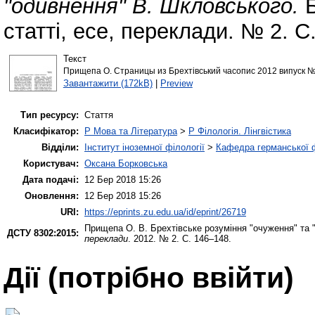
"одивнення" В. Шкловського.
Б
статті, есе, переклади. № 2. 
Текст
Прищепа О. Страницы из Брехтівський часопис 2012 випуск №
Завантажити (172kB)
|
Preview
Тип ресурсу:
Стаття
Класифікатор:
P Мова та Література
>
P Філологія. Лінгвістика
Відділи:
Інститут іноземної філології
>
Кафедра германської фі
Користувач:
Оксана Борковська
Дата подачі:
12 Бер 2018 15:26
Оновлення:
12 Бер 2018 15:26
URI:
https://eprints.zu.edu.ua/id/eprint/26719
Прищепа О. В.
Брехтівське розуміння "очуження" та 
ДСТУ 8302:2015:
переклади
. 2012. № 2. С. 146–148.
Дії ​​(потрібно ввійти)