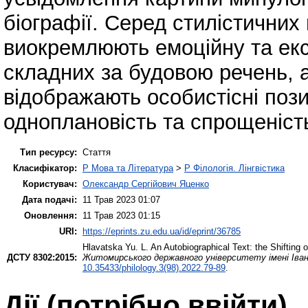
біографії. Серед стилістичних
виокремлюють емоційну та екс
складних за будовою речень, а
відображають особистісні пози
одноплановість та спрощеність
Тип ресурсу:
Стаття
Класифікатор:
P Мова та Література
>
P Філологія. Лінгвістика
Користувач:
Олександр Сергійович Яценко
Дата подачі:
11 Трав 2023 01:07
Оновлення:
11 Трав 2023 01:15
URI:
https://eprints.zu.edu.ua/id/eprint/36785
Hlavatska Yu. L.
An Autobiographical Text: the Shifting o
ДСТУ 8302:2015:
Житомирського державного університету імені Івана
10.35433/philology.3(98).2022.79-89
.
Дії ​​(потрібно ввійти)