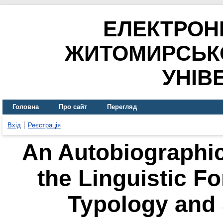
ЕЛЕКТРОН
ЖИТОМИРСЬК
УНІВ
Головна
Про сайт
Перегляд
Вхід
Реєстрація
An Autobiographica
the Linguistic Fo
Typology and S