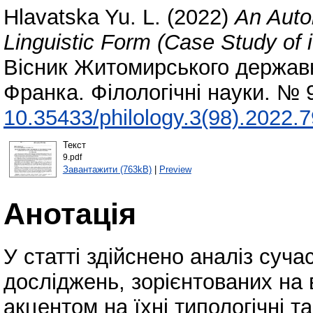
Hlavatska Yu. L.
(2022)
An Autob
Linguistic Form (Case Study of i
Вісник Житомирського державно
Франка. Філологічні науки. № 
10.35433/philology.3(98).2022.
Текст
9.pdf
Завантажити (763kB)
|
Preview
Анотація
У статті здійснено аналіз суч
досліджень, зорієнтованих на 
акцентом на їхні типологічні т