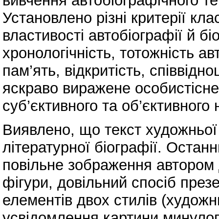
вивчення автобіографічного тек
Установлено різні критерії кла
властивості автобіографії й біо
хронологічність, тотожність ав
пам’ять, відкритість, співвідн
яскраво виражене особистісне
суб’єктивного та об’єктивного 
Виявлено, що текст художньої б
літературної біографії. Остан
повільне зображення автором 
фігури, довільний спосіб през
елементів двох стилів (художнь
усвідомлення картини минулого