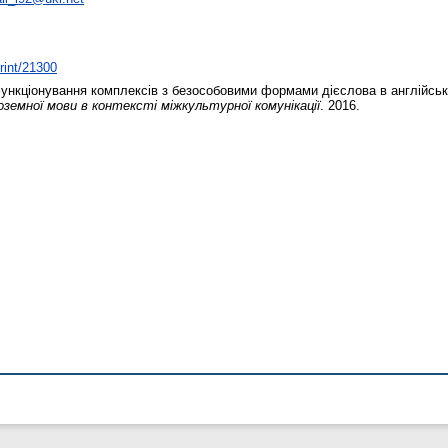
print/21300
ункціонування комплексів з безособовими формами дієслова в англійські
оземної мови в контексті міжкультурної комунікації
. 2016.