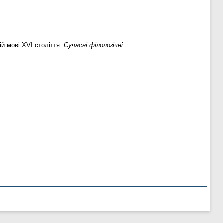
й мові XVІ століття.
Сучасні філологічні