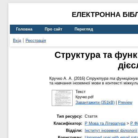
ЕЛЕКТРОННА БІБ
Головна
Про сайт
Перегляд
Вхід
Реєстрація
Структура та фун
дієс
Кручко А. А.
(2016)
Структура та функціонуван
та навчання іноземної мови в контексті міжкуль
Текст
Кручко.pdf
Завантажити (351kB)
|
Preview
Тип ресурсу:
Стаття
Класифікатор:
P Мова та Література
>
P Фі
Відділи:
Інститут іноземної філології
Користувач:
Unnamed user with email
nat