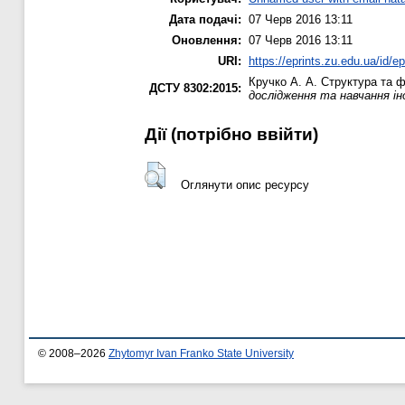
Дата подачі:
07 Черв 2016 13:11
Оновлення:
07 Черв 2016 13:11
URI:
https://eprints.zu.edu.ua/id/e
Кручко А. А.
Структура та ф
ДСТУ 8302:2015:
дослідження та навчання ін
Дії ​​(потрібно ввійти)
Оглянути опис ресурсу
© 2008–2026
Zhytomyr Ivan Franko State University