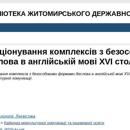
ЛІОТЕКА ЖИТОМИРСЬКОГО ДЕРЖАВНО
кціонування комплексів з без
лова в англійській мові XVІ сто
ня комплексів з безособовими формами дієслова в англійській мові X
турної комунікації.
лологія. Лінгвістика
>
Кафедра міжкультурної комунікації та іншомовної освіти
ali_i92@ukr.net