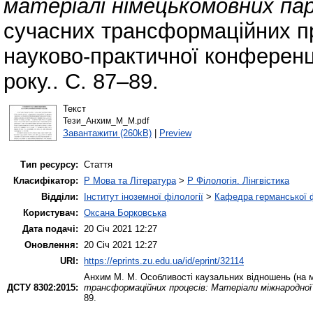
матеріалі німецькомовних пар
сучасних трансформаційних пр
науково-практичної конференці
року.. С. 87–89.
Текст
Тези_Анхим_М_М.pdf
Завантажити (260kB)
|
Preview
Тип ресурсу:
Стаття
Класифікатор:
P Мова та Література
>
P Філологія. Лінгвістика
Відділи:
Інститут іноземної філології
>
Кафедра германської фі
Користувач:
Оксана Борковська
Дата подачі:
20 Січ 2021 12:27
Оновлення:
20 Січ 2021 12:27
URI:
https://eprints.zu.edu.ua/id/eprint/32114
Анхим М. М.
Особливості каузальних відношень (на м
ДСТУ 8302:2015:
трансформаційних процесів: Матеріали міжнародної н
89.