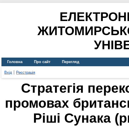
ЕЛЕКТРОН
ЖИТОМИРСЬК
УНІВ
Головна
Про сайт
Перегляд
Вхід
Реєстрація
Стратегія перек
промовах британсь
Ріші Сунака (