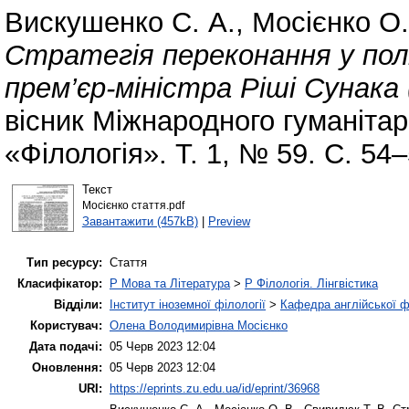
Вискушенко С. А.
,
Мосієнко О.
Стратегія переконання у по
прем’єр-міністра Ріші Сунака
вісник Міжнародного гуманітар
«Філологія». Т. 1, № 59. С. 54
Текст
Мосієнко стаття.pdf
Завантажити (457kB)
|
Preview
Тип ресурсу:
Стаття
Класифікатор:
P Мова та Література
>
P Філологія. Лінгвістика
Відділи:
Інститут іноземної філології
>
Кафедра англійської ф
Користувач:
Олена Володимирівна Мосієнко
Дата подачі:
05 Черв 2023 12:04
Оновлення:
05 Черв 2023 12:04
URI:
https://eprints.zu.edu.ua/id/eprint/36968