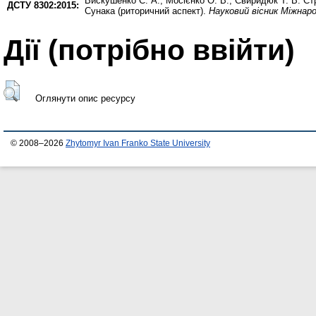
Вискушенко С. А.
,
Мосієнко О. В.
,
Свиридюк Т. В.
Стр
ДСТУ 8302:2015:
Сунака (риторичний аспект).
Науковий вісник Міжнаро
Дії ​​(потрібно ввійти)
Оглянути опис ресурсу
© 2008–2026
Zhytomyr Ivan Franko State University