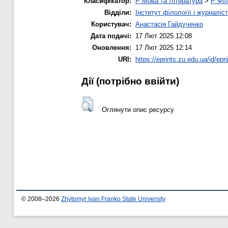
Класифікатор:
P Мова та Література
>
P Філ
Відділи:
Інститут філології і журналіс
Користувач:
Анастасія Гайдученко
Дата подачі:
17 Лют 2025 12:08
Оновлення:
17 Лют 2025 12:14
URI:
https://eprints.zu.edu.ua/id/epr
Дії ​​(потрібно ввійти)
Оглянути опис ресурсу
© 2008–2026
Zhytomyr Ivan Franko State University