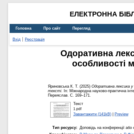
ЕЛЕКТРОННА БІБ
Головна
Про сайт
Перегляд
Вхід
Реєстрація
Одоративна лекси
особливості 
Яриновська К. Т.
(2025)
Одоративна лексика у 
тексті.
In: Міжнародна науково-практична інтер
Переяслав. С. 169–171.
Текст
1.pdf
Завантажити (141kB)
|
Preview
Тип ресурсу:
Доповідь на конференції або 