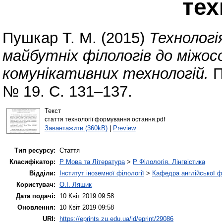
тех
Пушкар Т. М.
(2015)
Технолог
майбутніх філологів до міжос
комунікативних технологій.
П
№ 19. С. 131–137.
Текст
стаття технології формування остання.pdf
Завантажити (360kB)
|
Preview
Тип ресурсу:
Стаття
Класифікатор:
P Мова та Література
>
P Філологія. Лінгвістика
Відділи:
Інститут іноземної філології
>
Кафедра англійської ф
Користувач:
О.І. Ляшик
Дата подачі:
10 Квіт 2019 09:58
Оновлення:
10 Квіт 2019 09:58
URI:
https://eprints.zu.edu.ua/id/eprint/29086