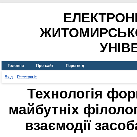
ЕЛЕКТРОН
ЖИТОМИРСЬК
УНІВ
Головна
Про сайт
Перегляд
Вхід
Реєстрація
Технологія фор
майбутніх філолог
взаємодії засо