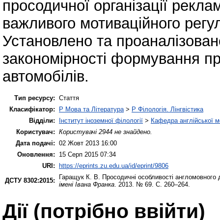
просодичної організації рекла
важливого мотиваційного регу
Установлено та проаналізован
закономірності формування пр
автомобілів.
Тип ресурсу:
Стаття
Класифікатор:
P Мова та Література
>
P Філологія. Лінгвістика
Відділи:
Інститут іноземної філології
>
Кафедра англійської мо
Користувач:
Користувачі 2944 не знайдено.
Дата подачі:
02 Жовт 2013 16:00
Оновлення:
15 Серп 2015 07:34
URI:
https://eprints.zu.edu.ua/id/eprint/9806
Гаращук К. В.
Просодичні особливості англомовного 
ДСТУ 8302:2015:
імені Івана Франка
. 2013. № 69. С. 260–264.
Дії ​​(потрібно ввійти)