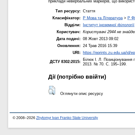
приклади невербальних маркерів, що використ
Тип ресурсу:
Стаття
Класифікатор:
P Мова та Література
>
P Фі
Відділи:
Інститут іноземної філології
Користувач:
Користувачі 2944 не знайде
Дата подачі:
08 Жовт 2013 09:02
Оновлення:
24 Трав 2016 15:39
URI:
https://eprints.zu.edu.ua/id/ep
Білюк І. Л.
Позиціонування г
ДСТУ 8302:2015:
2013. № 70. С. 195–199.
Дії ​​(потрібно ввійти)
Оглянути опис ресурсу
© 2008–2026
Zhytomyr Ivan Franko State University