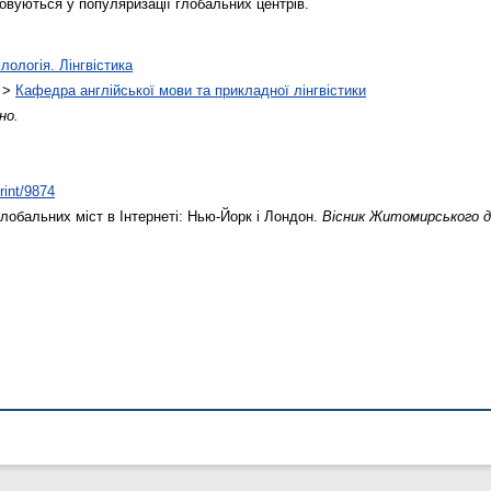
овуються у популяризації глобальних центрів.
лологія. Лінгвістика
>
Кафедра англійської мови та прикладної лінгвістики
но.
rint/9874
лобальних міст в Інтернеті: Нью-Йорк і Лондон.
Вісник Житомирського д