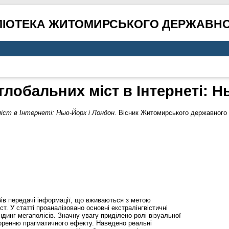
ЛІОТЕКА ЖИТОМИРСЬКОГО ДЕРЖАВНО
глобальних міст в Інтернеті: Н
іст в Інтернеті: Нью-Йорк і Лондон.
Вісник Житомирського державного у
бів передачі інформації, що вживаються з метою
. У статті проаналізовано основні екстралінгвістичні
динг мегаполісів. Значну увагу приділено ролі візуальної
творенню прагматичного ефекту. Наведено реальні