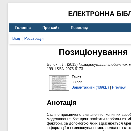
ЕЛЕКТРОННА БІБ
Головна
Про сайт
Перегляд
Вхід
Реєстрація
Позиціонування 
Білюк І. Л.
(2013)
Позиціонування глобальних м
199. ISSN 2076-6173.
Текст
38.pdf
Завантажити (489kB)
|
Preview
Анотація
Статтю присвячено визначенню іконічних засо
моделювання брендинг-політики глобальних міст
фактори, за допомогою яких здійснюється брен
інформації в позиціонуванні мегаполісів та с